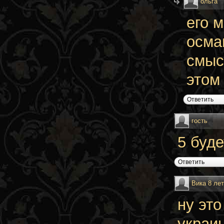
ольга
его 
осма
смыс
этом
Ответить
гость
5 буд
Ответить
Вика 8 ле
ну эт
украи