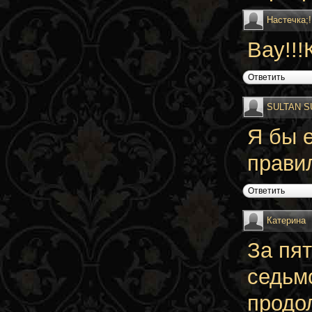
Настечка;!
Вау!!!
Ответить
SULTAN S
Я бы 
правил
Ответить
Катерина
За пя
седьм
продол