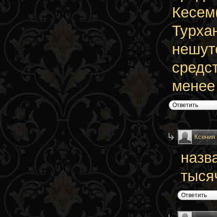
Кесем
Турхан
нешут
средст
менее 
Ответить
Ксения
назв
тыся
Ответить