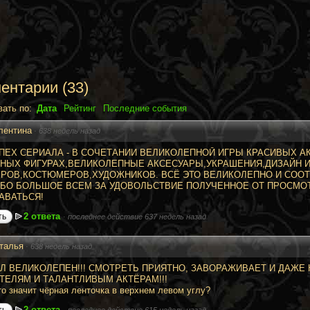
ентарии
(
33
)
вать по:
Дата
Рейтинг
Последние события
лентина
·
638 недель назад
СПЕХ СЕРИАЛА - В СОЧЕТАНИИ ВЕЛИКОЛЕПНОЙ ИГРЫ КРАСИВЫХ 
НЫХ ФИГУРАХ,ВЕЛИКОЛЕПНЫЕ АКСЕСУАРЫ,УКРАШЕНИЯ,ДИЗАЙН 
РОВ,КОСТЮМЕРОВ,ХУДОЖНИКОВ. ВСЁ ЭТО ВЕЛИКОЛЕПНО И СООТ
БО БОЛЬШОЕ ВСЕМ ЗА УДОВОЛЬСТВИЕ ПОЛУЧЕННОЕ ОТ ПРОСМОТ
АВАТЬСЯ!
2 ответа
ть
·
последнее действие 637 недель назад
талья
·
638 недель назад
Л ВЕЛИКОЛЕПЕН!!! СМОТРЕТЬ ПРИЯТНО, ЗАВОРАЖИВАЕТ И ДАЖЕ 
ТЕЛЯМ И ТАЛАНТЛИВЫМ АКТЁРАМ!!!
Что значит чёрная ленточка в верхнем левом углу?
2 ответа
ть
·
последнее действие 615 недель назад