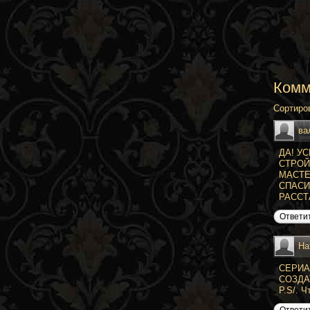
Комм
Сортиро
ва
ДА! У
СТРОЙ
МАСТЕ
СПАСИ
РАССТ
Ответи
На
СЕРИА
СОЗДА
P.S/. 
Ответи