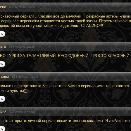
ена
·
635 недель назад
 сказочный сериал! . Красиво все до мелочей. Прекрасные актеры -удив
к серии все персонажи становятся частью твоей жизни. Пересматриваю 
арностей всем его участникам и создателям. СПАСИБО!!!
ть
ьга
·
634 недель назад
БО ТУРКИ ЗА ТАЛАНТЛИВЫЙ, БЕСПОДОБНЫЙ, ПРОСТО КЛАССНЫЙ СЕ
ть
тьяна
·
631 недель назад
больше не представляю без своего любимого сериала,чего то не хватает..
ия и чувства)))
ть
рия
·
628 недель назад
ные актеры, отличный сериал, восхитительные костюмы. Я люблю этот сери
ть