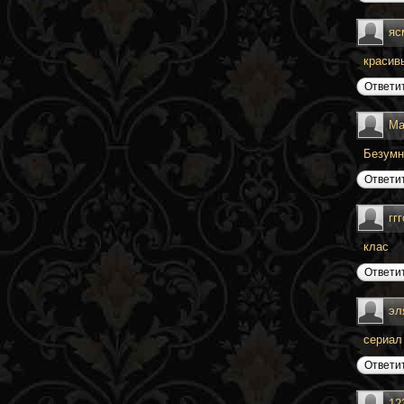
яс
красив
Ответи
Ма
Безумн
Ответи
ггг
клас
Ответи
эл
сериал
Ответи
12