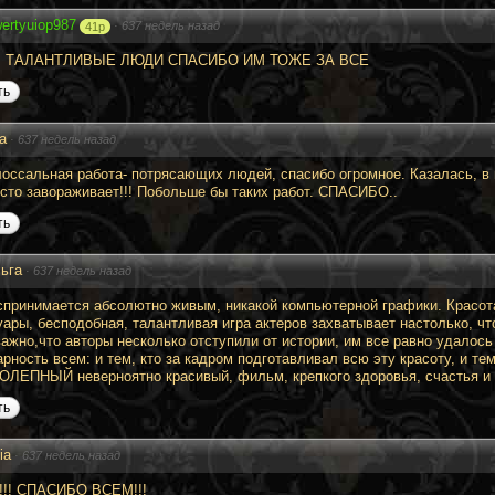
ertyuiop987
·
637 недель назад
41p
 ТАЛАНТЛИВЫЕ ЛЮДИ СПАСИБО ИМ ТОЖЕ ЗА ВСЕ
ть
ja
·
637 недель назад
лоссальная работа- потрясающих людей, спасибо огромное. Казалась, в 
осто завораживает!!! Побольше бы таких работ. СПАСИБО..
ть
ьга
·
637 недель назад
спринимается абсолютно живым, никакой компьютерной графики. Красот
уары, бесподобная, талантливая игра актеров захватывает настолько, 
важно,что авторы несколько отступили от истории, им все равно удалось
рность всем: и тем, кто за кадром подготавливал всю эту красоту, и тем
ЛЕПНЫЙ неверноятно красивый, фильм, крепкого здоровья, счастья и н
ть
ia
·
637 недель назад
!! СПАСИБО ВСЕМ!!!