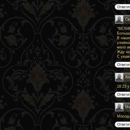
Ответи
Св
"ВЕЛИК
Больш
В наши
узнаеш
мало и
Жду но
С уваж
Ответи
Ан
18:23 
Ответи
Ма
Молодц
Ответи