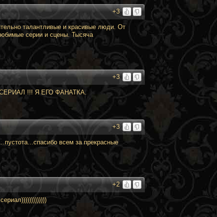
+3
ительно талантливые и красивые люди. От
любимые серии и сцены. Тысяча
+3
РИАЛ !!! Я ЕГО ФАНАТКА.
+3
..пустота...спасибо всем за прекрасные
+2
ал)))))))))))))