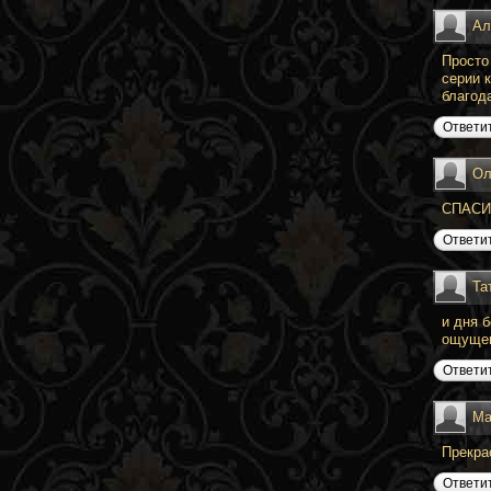
Ал
Просто
серии 
благод
Ответи
Ол
СПАСИ
Ответи
Та
и дня 
ощущен
Ответи
Ма
Прекрас
Ответи