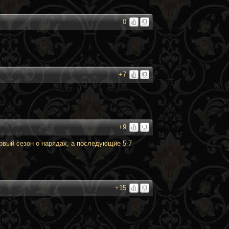
0
+7
+9
ервый сезон о нарядах, а последующие 5-7
+15