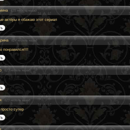
мина
·
625 недель назад
ые актёры я обажаю этот сериал
ть
рина
·
624 недель назад
о понравился!!!!
ть
о
·
623 недель назад
ть
я
·
623 недель назад
 просто супер
ть
3
·
602 недель назад