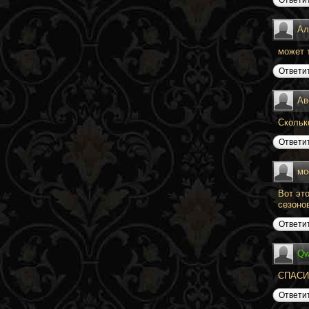
Ал
может 
Ответи
Ав
Скольк
Ответи
мо
Вот эт
сезоно
Ответи
Qw
СПАСИ
Ответи