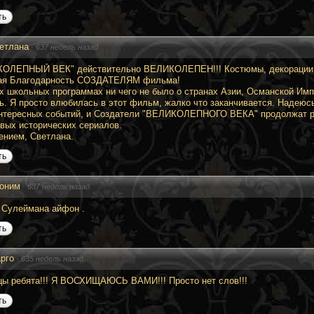
ть
етлана
·
637 недель назад
ОЛЕПНЫЙ ВЕК" действительно ВЕЛИКОЛЕПЕН!!! Костюмы, декорации
ая Благодарность СОЗДАТЕЛЯМ фильма!
х школьных программах ни чего не было о странах Азии, Османской Имп
ь. Я просто влюбилась в этот фильм, жалко что заканчивается. Надеюсь
нтересных событий, и Создатели "ВЕЛИКОЛЕПНОГО ВЕКА" продолжат ра
вых исторических сериалов.
ением, Светлана.
ть
оним
·
637 недель назад
у Сулеймана айфон .
ть
рго
·
635 недель назад
ы ребята!!! Я ВОСХИЩАЮСЬ ВАМИ!!! Просто нет слов!!!
ть