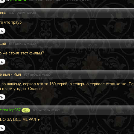
ена
·
637 недель назад
то что траур
ть
сяй
·
637 недель назад
о же стоил этот фильм?
ть
ё имя - Имя
·
637 недель назад
о по-нашему, сериал что-то 150 серий, а теперь о сериале столько же. П
в о чем угодно. Славно!
ть
ertyuiop987
·
637 недель назад
41p
БО ЗА ВСЕ МЕРАЛ ♥
ть