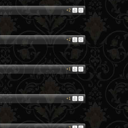
+2
+2
+1
+1
-2