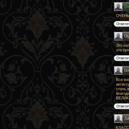
Qw
ОЧЕНЬ
Ответи
Ol
Это ко
это пр
Ответи
Ол
Все во
аксесс
столь 
благода
ВЕЛИКО
Ответи
Jul
КЛАСС!