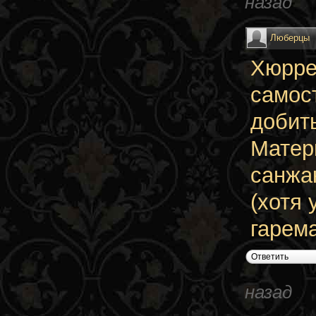
назад
Люберцы
Хюрре
самос
добит
Матер
санжак
(хотя 
гарем
Ответить
назад