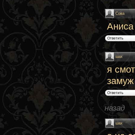
Сова
Аниса
Ответить
шах
я смо
замуж
Ответить
назад
шах