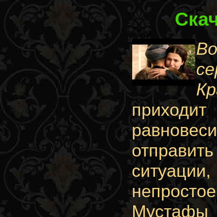
Ска
В
се
К
приходит
равновес
отправить
ситуации
непростое
Мустафы 