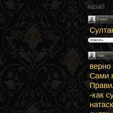
назад
Елена7
Султа
Ответить
Лара
верно
Сами к
Прави
-как 
натас