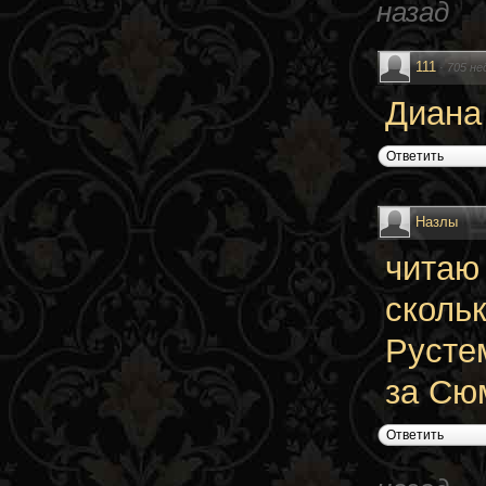
назад
111
·
705 не
Диана
Ответить
Назлы
читаю
сколь
Русте
за Сю
Ответить