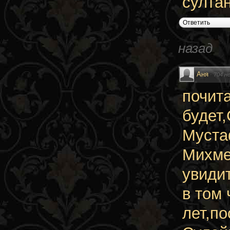
султа
Ответить
назад
Аня
·
704 н
почит
будет
Муста
Михмед
увиди
в том
лет,п