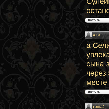
Сулей
остан
Ответить
анна
а Сел
увлек
сына з
через
месте 
Ответить
гость10