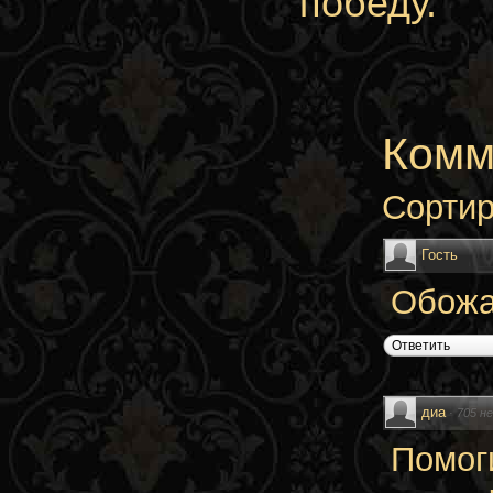
победу.
Комм
Сортир
Гость
Обожа
Ответить
диа
·
705 н
Помог