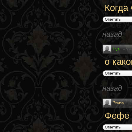
Когда
Ответить
назад
lilya
·
705 н
о како
Ответить
назад
Элиза
Фефе 
Ответить