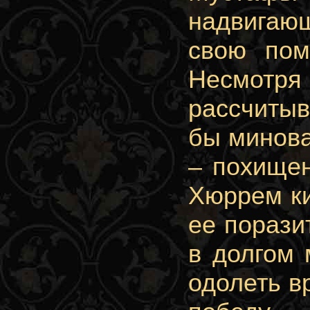
надвигаю
свою пом
Несмотря
рассчитыв
бы минова
– похищен
Хюррем ки
ее порази
в долгом 
одолеть в