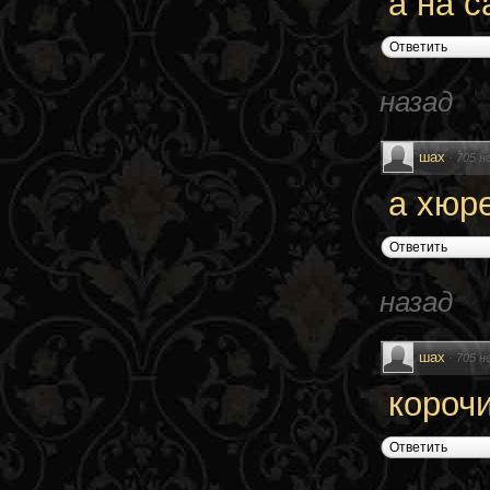
а на 
Ответить
назад
шах
·
705 н
а хюре
Ответить
назад
шах
·
705 н
корочи
Ответить