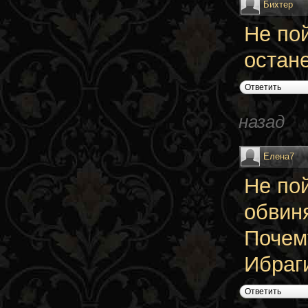
Бихтер
Не пой
остан
Ответить
назад
Елена7
Не по
обвиня
Почему
Ибраги
Ответить