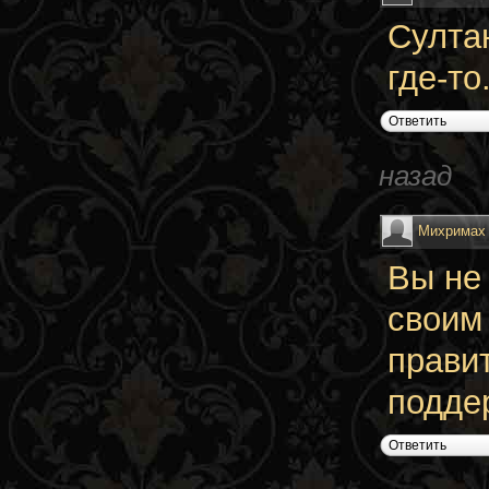
Султа
где-то
Ответить
назад
Михримах
Вы не
своим 
правит
поддер
Ответить