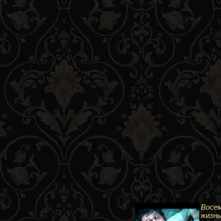
Восем
жизнь