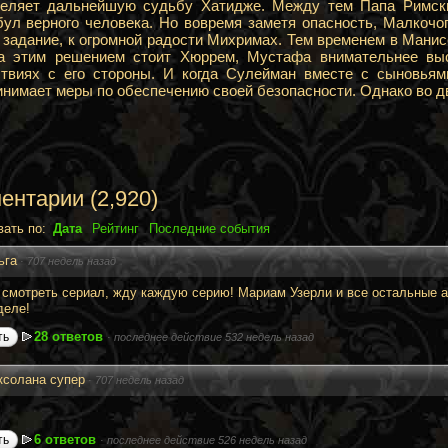
еляет дальнейшую судьбу Хатидже. Между тем Папа Римский
ул верного человека. Но вовремя заметя опасность, Малкочо
 задание, к огромной радости Михримах. Тем временем в Манисе
а этим решением стоит Хюррем, Мустафа внимательнее выс
твиях с его стороны. И когда Сулейман вместе с сыновьям
нимает меры по обеспечению своей безопасности. Однако во дво
ентарии
(
2,920
)
вать по:
Дата
Рейтинг
Последние события
ьга
·
707 недель назад
смотреть сериал, жду каждую серию! Мариам Узерли и все остальные 
деле!
28 ответов
ть
·
последнее действие 532 недель назад
ксолана супер
·
707 недель назад
6 ответов
ть
·
последнее действие 526 недель назад