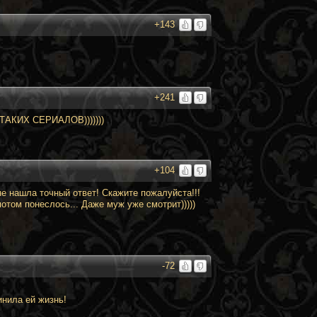
+143
+241
 ТАКИХ СЕРИАЛОВ)))))))
+104
не нашла точный ответ! Скажите пожалуйста!!!
отом понеслось... Даже муж уже смотрит)))))
-72
инила ей жизнь!