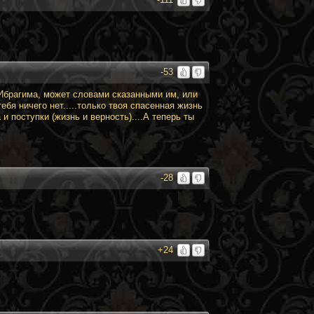
-53
 Ибрагима, может словами сказанными им, или
бя ничего нет.....только твоя спасенная жизнь
и поступки (жизнь и верность)....А теперь ты
-28
+24