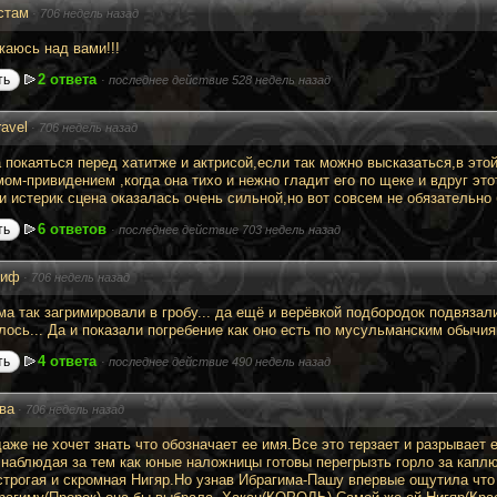
стам
·
706 недель назад
жаюсь над вами!!!
2 ответа
ть
·
последнее действие 528 недель назад
ravel
·
706 недель назад
 покаяться перед хатитже и актрисой,если так можно высказаться,в этой
мом-привидением ,когда она тихо и нежно гладит его по щеке и вдруг эт
 и истерик сцена оказалась очень сильной,но вот совсем не обязательно 
6 ответов
ть
·
последнее действие 703 недель назад
лиф
·
706 недель назад
ма так загримировали в гробу... да ещё и верёвкой подбородок подвязали
лось... Да и показали погребение как оно есть по мусульманским обычи
4 ответа
ть
·
последнее действие 490 недель назад
ва
·
706 недель назад
даже не хочет знать что обозначает ее имя.Все это терзает и разрывает
 наблюдая за тем как юные наложницы готовы перегрызть горло за кап
строгая и скромная Нигяр.Но узнав Ибрагима-Пашу впервые ощутила что