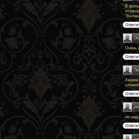
В филь
отличн
"Велико
Ответи
Ol
Очень б
Ответи
По
Хюрем 
сложила
Ответи
ро
не над
Ответи
на