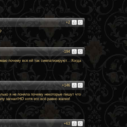
+2
?
-194
аю почему все ей так симпатизируют... Когда
+146
олько я не поняла почему некоторые пишут что
у загнал!НО хотя его всё равно жалко!
+63