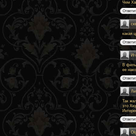
Чем Ха
Ответи
ск
какая 
Ответи
Иг
В филь
ее нак
Ответи
Ли
Так жа
это Хю
Интерес
Ответи
Ol