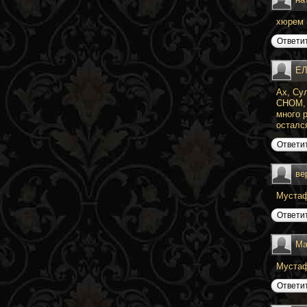
хюрем 
Ответи
ЕЛ
Ах, Су
СНОМ, 
много р
осталс
Ответи
ве
Муста
Ответи
Ма
Мустаф
Ответи