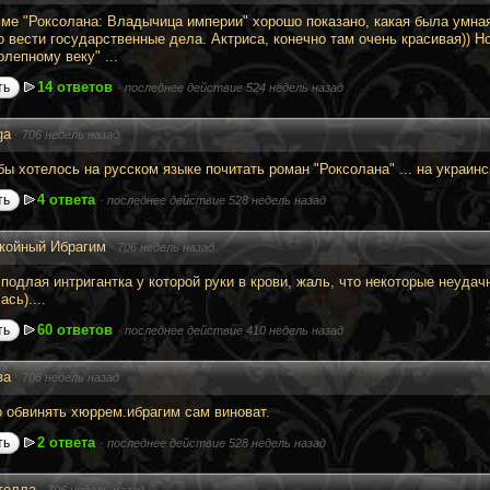
ме "Роксолана: Владычица империи" хорошо показано, какая была умная
о вести государственные дела. Актриса, конечно там очень красивая)) Н
лепному веку" ...
14 ответов
ть
·
последнее действие 524 недель назад
ga
·
706 недель назад
ы хотелось на русском языке почитать роман "Роксолана" ... на украинск
4 ответа
ть
·
последнее действие 528 недель назад
койный Ибрагим
·
706 недель назад
подлая интригантка у которой руки в крови, жаль, что некоторые неудач
сь)....
60 ответов
ть
·
последнее действие 410 недель назад
за
·
706 недель назад
о обвинять хюррем.ибрагим сам виноват.
2 ответа
ть
·
последнее действие 528 недель назад
телла
·
706 недель назад