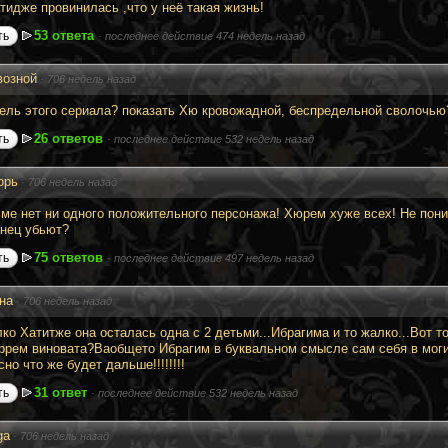
тидже провинилась ,что у неё такая жизнь!
53 ответа
ть
·
последнее действие 474 недель назад
возной
·
706 недель назад
цель этого сериала? показать Хю кровожадной, беспредельной сволочью
26 ответов
ть
·
последнее действие 532 недель назад
орь
·
706 недель назад
ме нет ни одного положительного персонажа! Хюрем хуже всех! Не поним
онец убьют?
75 ответов
ть
·
последнее действие 497 недель назад
на
·
706 недель назад
лко Хатитже она осталась одна с 2 детьми...Ибрагима и то жалко...Вот т
ррем виновата?Ваобщето Ибрагим в буквальном смысле сам себя в могил
но что же будет дальше!!!!!!!!
31 ответ
ть
·
последнее действие 532 недель назад
ga
·
706 недель назад