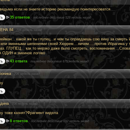
ведьма если не знаете историю рекомендую поинтересоватся
35 ответов
ть
·
последнее действие 528 недель назад
ЕНА 84
·
706 недель назад
лейман... какой же ты глупец...и чем ты оправдаешь сою вину за смерть
или змеиными шепениями своей Хюррем....ничем.....против Ибрагима у те
аз. ГЛУПЕЦ... как то мерзко даже было смотреть, воспоминания....Слова 
я ОДИН и змеиное логово
43 ответа
ть
·
последнее действие 675 недель назад
роника
·
706 недель назад
фу
ть
дина
·
706 недель назад
у тоже казнят?Фрагмент видела
8 ответов
ть
·
последнее действие 692 недель назад