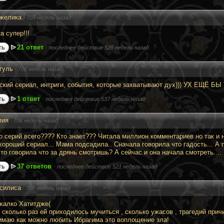
желика
·
707 недель назад
а супер!!!
21 ответ
ть
·
последнее действие 528 недель назад
гуль
·
706 недель назад
ский сериал, интриги, события, которые захватывают дух))) УХ ЕЩЁ БЫ
1 ответ
ть
·
последнее действие 537 недель назад
ия
·
706 недель назад
о серий всего???? Кто знает??? Читала миллион комментариев но так и 
хороший сериал... Мама подсадила.. Сначала говорила что гадость... А п
то говорила что за дрянь смотришь? А сейчас и она начала смотреть....
37 ответов
ть
·
последнее действие 521 недель назад
силиса
·
706 недель назад
жалко Хатитдже(
 сколько раз ей приходилось мучиться , сколько ужасов , трагедий прич
имаю как можно любить Ибрагима это воплощение зла!