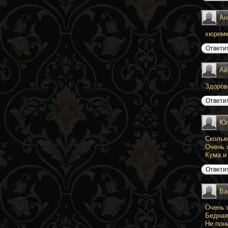
Ан
хюремк
Ответи
Ай
Здоров
Ответи
Юл
Скольк
Очень 
Кума и 
Ответи
Ва
Очень 
Бедная
Не пон