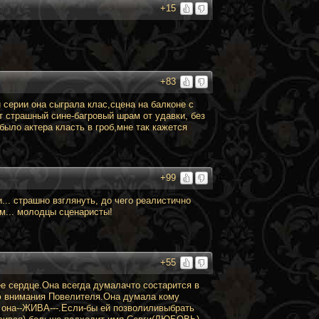
+15
+83
 серии она сыграла клас,сцена на балконе с
от страшный сине-багровый шрам от удавки, без
было актера класть в гроб,мне так кажется
+99
... страшно взглянуть, до чего реалистично
ям... молодцы сценаристы!
+55
 ее сердце.Она всегда думалачто состарится в
лю внимания Повелителя.Она думала кому
 она--ЖИВА---.Если-бы ей позволиливыбрать