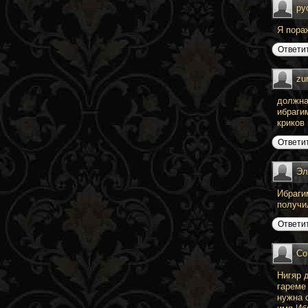
ру
Я пора
Ответи
zu
должна
ибраги
криков
Ответи
Э
Ибраги
получи
Ответи
Со
Нигяр 
гареме
нужна 