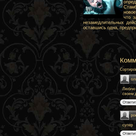
опред
Стамб
новое
что з
незамедлительных дейс
оставшись одна, предпри
Комм
Сортиро
ол
Люблю 
своем 
Ответи
ро
супер
Ответи