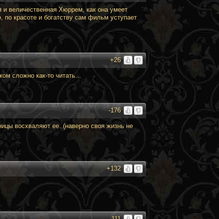
 и величественная Хюррем, как она умеет
о, по красоте и богатству сам фильм уступает
+26
ом сложно как-то читать...
-176
ницы восхваляют ее. (наверно своя жизнь не
+132
-111