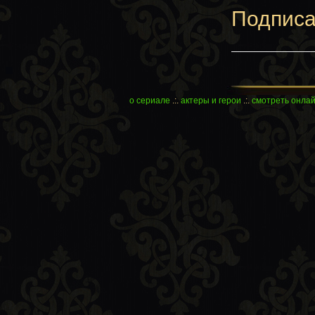
Подписа
о сериале
.:.
актеры и герои
.:.
смотреть онла