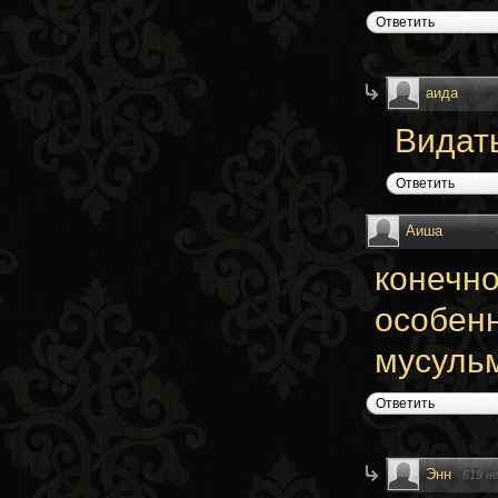
Ответить
аида
Видать
Ответить
Аиша
конечно
особен
мусуль
Ответить
Энн
·
619 н