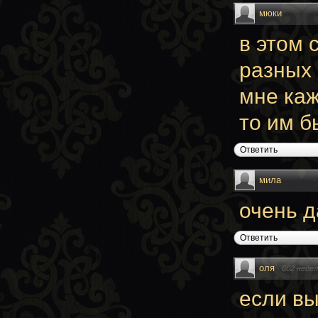
мюки
в этом 
разных 
мне каж
то им б
Ответить
мила
·
очень д
Ответить
оля
·
602 недел
если вы