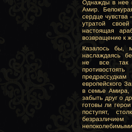
Однажды в нее 
Амир. Белокура
сердце чувства 
утратой своей
настоящая ара
возвращение к ж
Казалось бы, 
наслаждаясь бе
не все так 
противостоят
предрассудка
европейского За
в семье Амира,
забыть друг о д
готовы ли герои
поступят, сто
безразлич
непоколебимыми