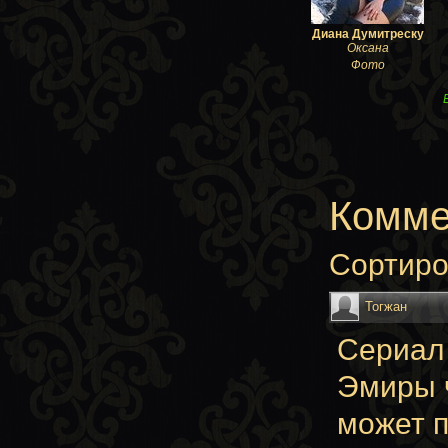
Диана Думитреску
Оксана
Фото
Комме
Сортиро
Тогжан
Сериал 
Эмиры ч
может п