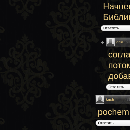
Начнем
Библии
Ответить
оля
·
60
согл
потом
доба
Ответить
kristi
·
61
pochem n
Ответить