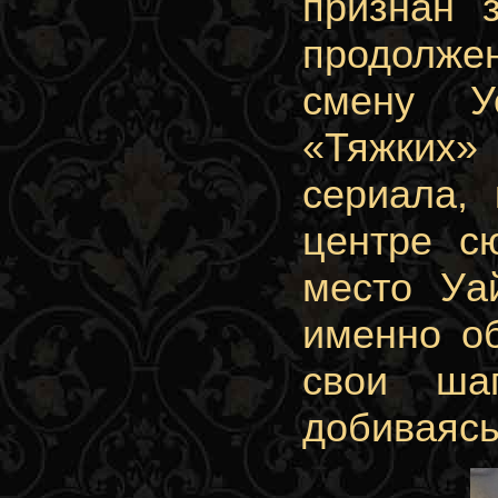
признан 
продолжен
смену У
«Тяжких»
сериала, 
центре с
место Уа
именно об
свои ша
добиваясь