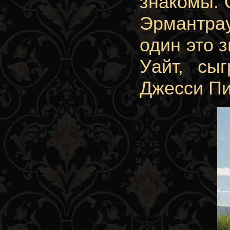
знакомы. 
Эрмантра
один это 
Уайт, сы
Джесси Пи