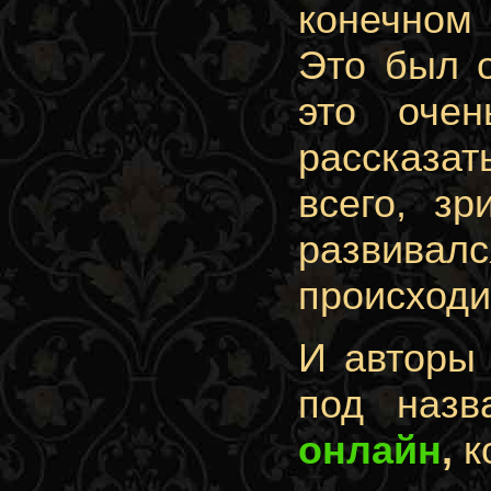
конечном
Это был о
это оче
рассказа
всего, з
развивал
происходи
И авторы 
под наз
онлайн
,
к