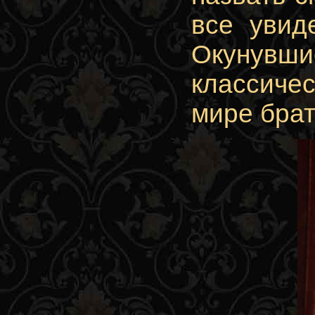
все увид
Окунувш
классиче
мире брат