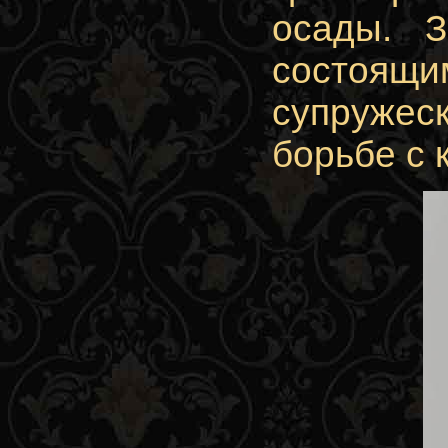
осады. З
состоящ
супруже
борьбе с 