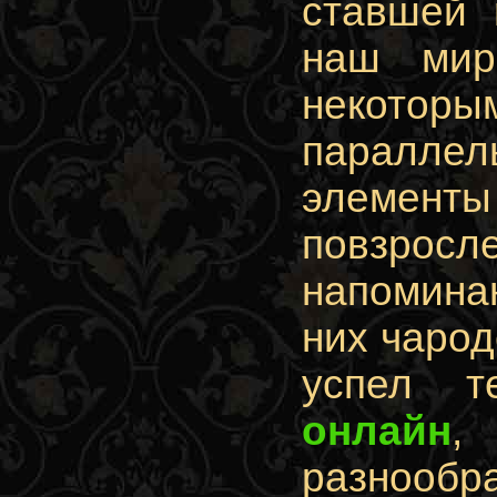
ставшей 
наш мир
некоторым
параллел
элементы
повзросле
напомина
них чарод
успел т
онлайн
,
разнооб