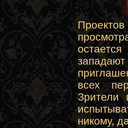
Проекто
просмотр
остается
западаю
приглаше
всех пе
Зрители 
испытыва
никому, д