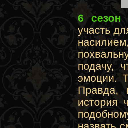
6 сезон
участь дл
насилием
похвальн
подачу, 
эмоции. 
Правда, 
история 
подобному
назвать 