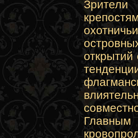
Зрители
крепостя
охотнич
островн
открытий 
тенденци
флагманс
влиятел
совместн
Главным
кровопрол