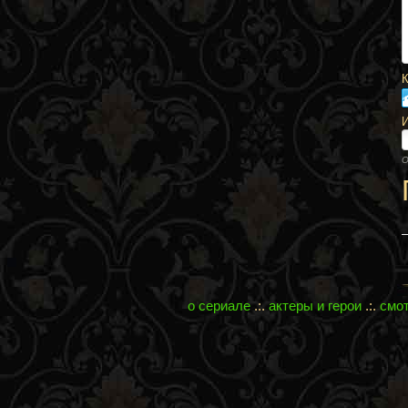
К
О
о сериале
.:.
актеры и герои
.:.
смо