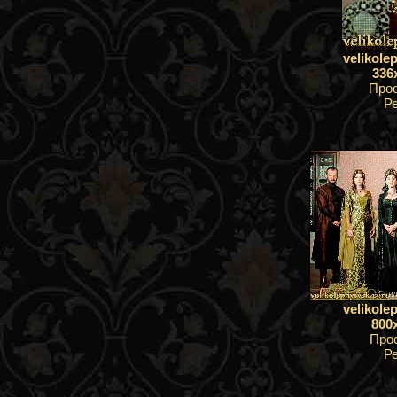
velikole
336
Про
Р
velikole
800
Про
Р