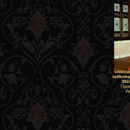
velikole
392
Про
Р