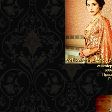
velikole
600
Прос
Р