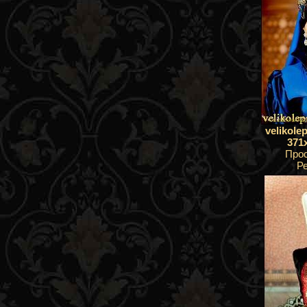
velikole
371
Про
Р