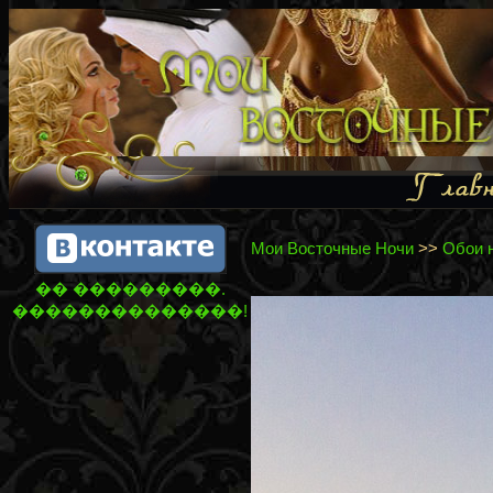
Мои Восточные Ночи
>>
Обои 
�� ���������.
��������������!