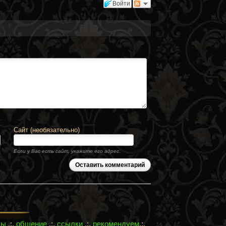
Войти
Сайт (необязательно)
Если у Вас есть сайт, укажите его адрес.
Оставить комментарий
лы
.:.
общение
.:.
ссылки
.:.
рекомендуем
.:.