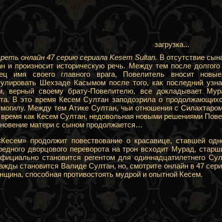
загрузка...
еть онлайн 47 серию сериала Kesem Sultan.
В отсутствие сын
н и произносит историческую речь. Между тем после долгого
нец имя своего главного врага, Повелитель вносит новы
улировать Шехзаде Касымом после того, как последний узн
м, верный своему брату-Повелителю, все докладывает Мур
та. В это время Кесем Султан заподозрила о продолжающихс
 могилу. Между тем Атике Султан, чьи отношения с Силахтаром
то время как Кесем Султан, недовольная новыми решениями Пов
кновение матери с сыном продолжается…
«Кесем» продолжит повествование о красавице, ставшей од
редного дворцового переворота на трон всходит Мурад, стар
фициально становится регентом для одиннадцатилетнего Сул
жды становится Валиде Султан, но, смотрите онлайн в 47 сери
нщина, способная противостоять мудрой и опытной Кесем.