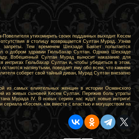
а-Повелителя утихомирить своих подданных выходит Кесем
 отсутствия в столицу возвращается Султан Мурад. Узнав
е запреты. Тем временем Шехзаде Баязет попытается
ал о добром здравии Гюльбахар Султан. Однако Шехзаде
аду. Взбешенный Султан Мурад выносит наказание для
я интригах Гюльбахар Султан и, чтобы убедиться в этом,
 остаются натянутыми, поведает ему обо всем, что камнем
елителя соберет свой тайный диван, Мурад Султан внезапно
ной из самых влиятельных женщин в истории Османского
ший из живых сыновей Кесем Султан. Пережив боль утраты
тана Мурада IV. В новых сериях нас ждут новые интриги!
и сериала «Кесем», как вместе с властью и могуществом на