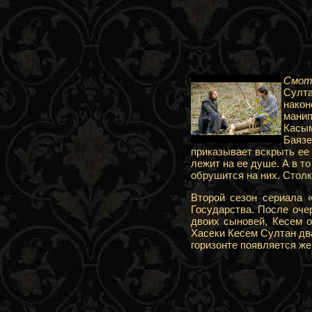
Смотр
Султа
нако
манип
Касы
Баязе
приказывает вскрыть ее
лежит на ее душе. А в 
обрушится на них. Стол
Второй сезон сериала 
Государства. После оче
двоих сыновей, Кесем о
Хасеки Кесем Султан два
горизонте появляется же