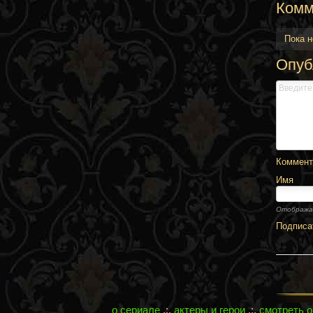
Комм
Пока 
Опуб
Комменти
Имя
Отобража
Подписа
о сериале
.:.
актеры и герои
.:.
смотреть 