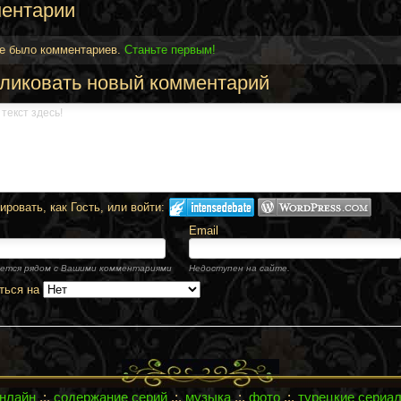
ентарии
не было комментариев.
Станьте первым!
ликовать новый комментарий
ровать, как Гость, или войти:
Email
ется рядом с Вашими комментариями
Недоступен на сайте.
ться на
онлайн
.:.
содержание серий
.:.
музыка
.:.
фото
.:.
турецкие сериа