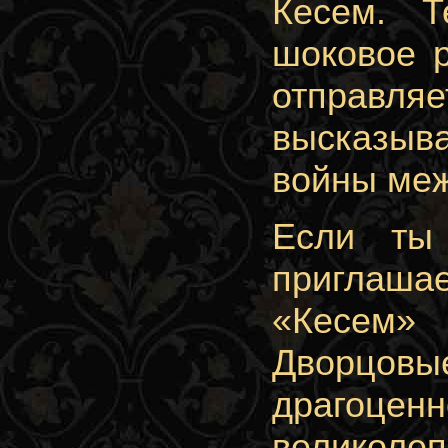
Кесем. 
шоковое 
отправляе
высказыв
войны меж
Если ты
приглаша
«Кесем»
Дворцовы
драгоцен
великолеп