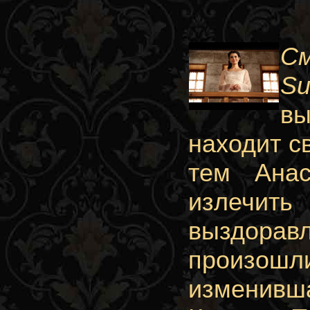
С
Su
вы
находит с
тем Анас
излечит
выздорав
произош
изменивш