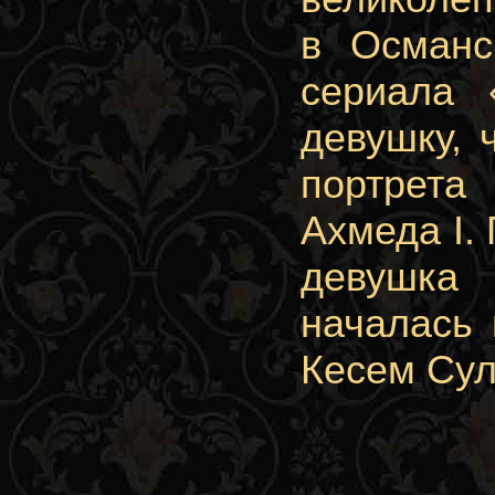
в Османс
сериала 
девушку, 
портрета
Ахмеда I.
девушка
началась 
Кесем Сул