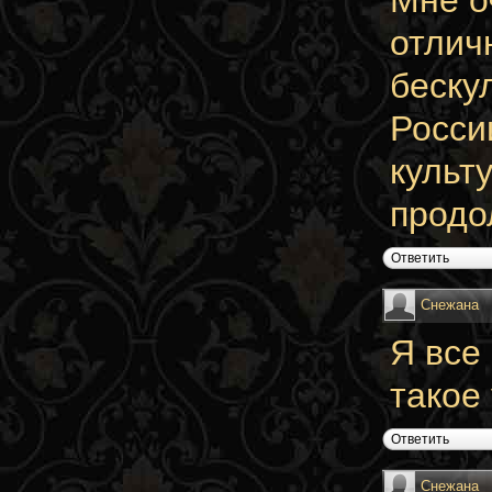
отлич
беску
Росси
культ
продо
Ответить
Снежана
Я все
такое
Ответить
Снежана