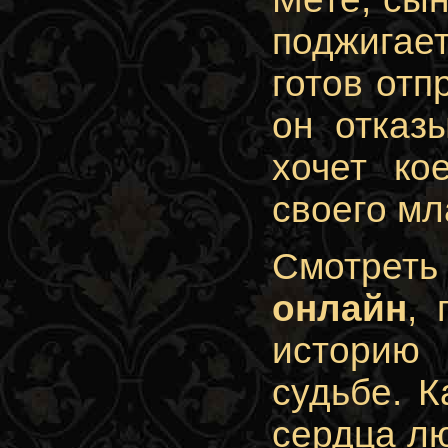
поджигает
готов отп
он отказ
хочет ко
своего мл
Смотрет
онлайн
,
историю
судьбе.
К
сердца лю