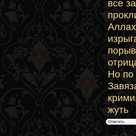
все з
прокл
Аллах
изрыг
порыв
отриц
Но по
Завяз
крими
жуть
Ответить