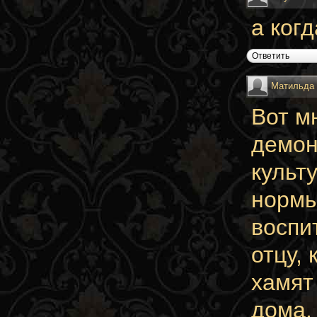
а ког
Ответить
Матильда
Вот м
демон
культ
нормы
воспи
отцу,
хамят
дома.