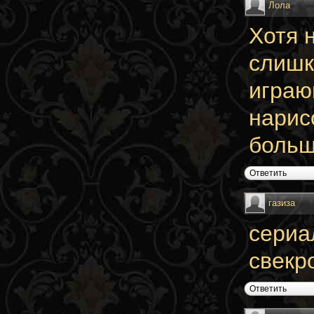
Лола
Хотя н
слишк
играю
нарис
больш
Ответить
газиза
сериа
свекр
Ответить