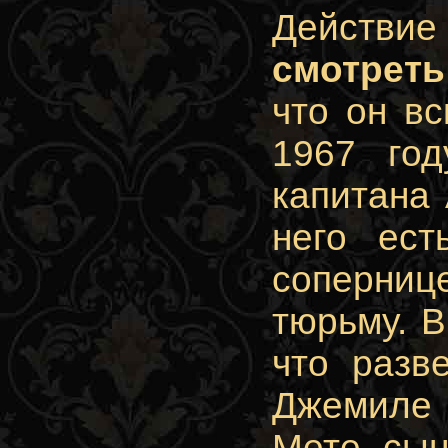
Действи
смотрет
что он в
1967 год
капитана
него ест
сопернице
тюрьму. В
что разв
Джемиле 
Мете, сын