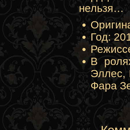
нельзя…
Оригина
Год: 20
Режиссе
В роля
Эллес, 
Фара Зе