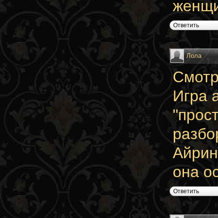
женщи
Ответить
Лола
Смотр
Игра 
"прос
разбо
Айрин
она о
Ответить