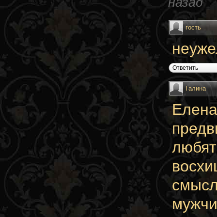
назад
гость
неуже
Ответить
Галина
Елена
предв
любят
восхи
смысл
мужчи