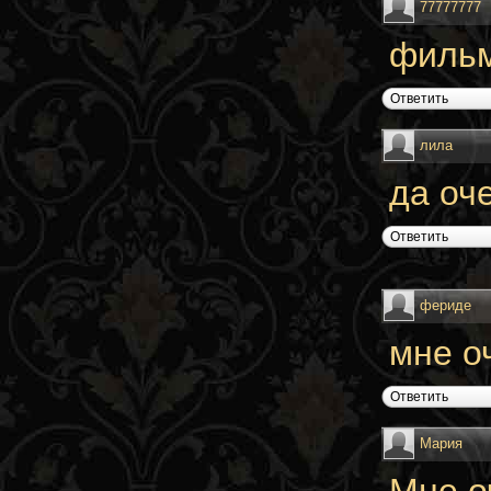
77777777
фильм
Ответить
лила
да оч
Ответить
фериде
мне о
Ответить
Мария
Мне о