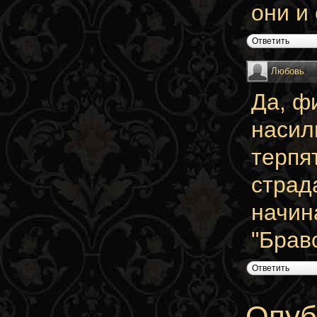
они и 
Ответить
Любовь
Да, ф
насил
терпя
страд
начин
"Брав
Ответить
Опуб