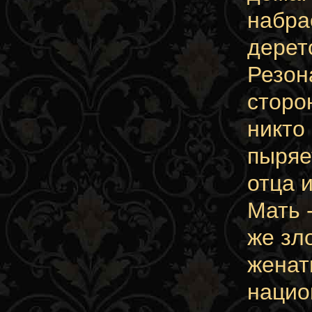
набра
дерет
Резон
сторо
никто
пыряе
отца 
Мать 
же зл
женат
нацио