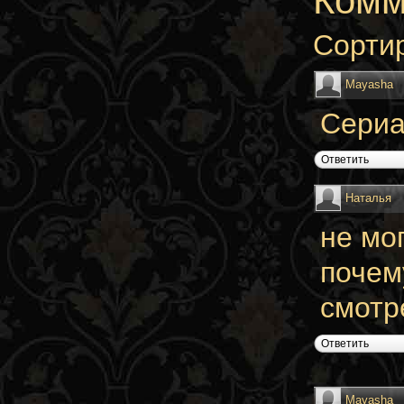
Комм
Сорти
Mayasha
Сериа
Ответить
Наталья
не мо
почем
смотр
Ответить
Mayasha