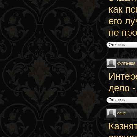
как по
его л
не пр
Ответить
султанша
Интер
дело -
Ответить
саня
Казня