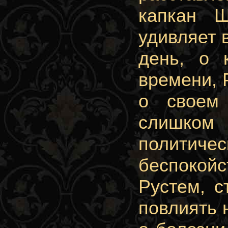
капкан 
удивляет 
день, о 
времени, 
о своем
слишком 
политичес
беспокой
Рустем, с
повлиять 