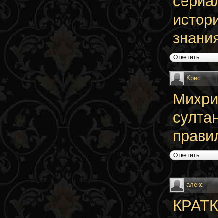
сериа
истор
знани
Ответить
Крис
Михри
султа
прави
Ответить
алекс
КРАТК