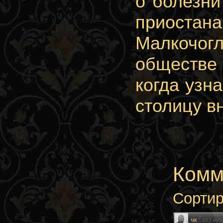
о болезни
приостана
Малкочог
обществе
когда узн
столицу в
Комм
Сортир
чк
·
693 нед