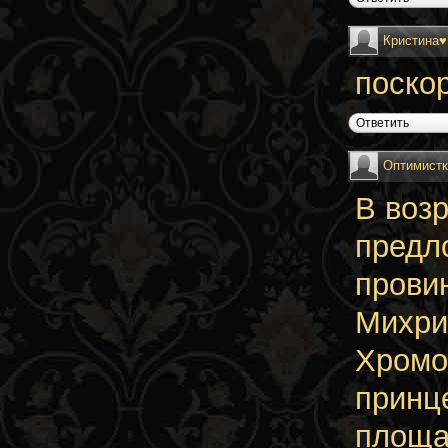
Кристина♥
поскор
Ответить
Оптимист
В воз
предл
прови
Михри
Хромо
принц
площа