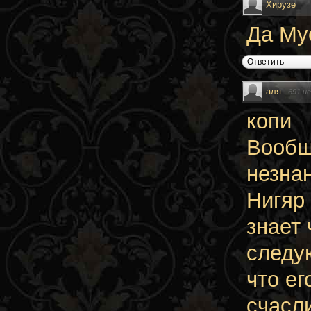
Хирузе
Да Му
Ответить
аля
·
691 н
копи
Вообщ
незна
Нигяр 
знает
следу
что ег
счасли