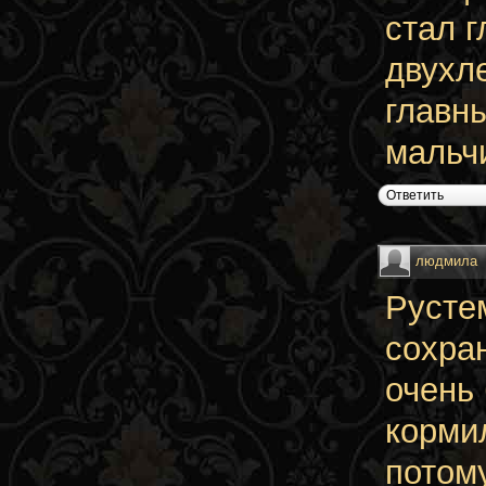
стал г
двухл
главн
мальчи
Ответить
людмила
Русте
сохра
очень
корми
потому