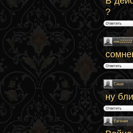
В дей
?
Ответить
ник222222
сомне
Ответить
Саша
ну бли
Ответить
Евгения