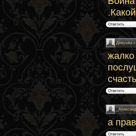
Война 
.Какой
Ответить
Девушка с
жалко
послу
счасть
Ответить
_Алексан
а пра
Ответить