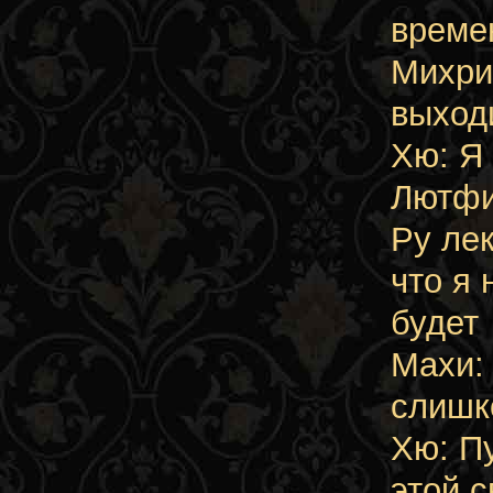
време
Михри
выход
Хю: Я
Лютфи
Ру ле
что я 
будет
Махи:
слишк
Хю: П
этой 