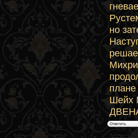
гнева
Русте
но зат
Насту
решае
Михри
продо
плане
Шейх 
ДВЕНА
Ответить