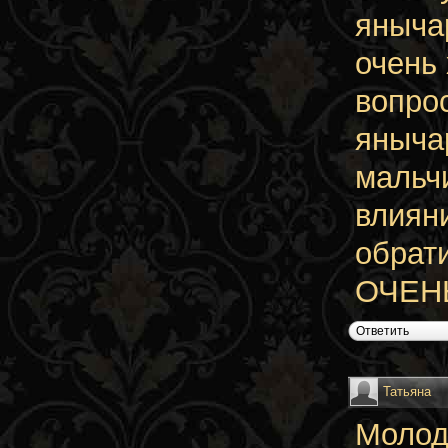
яныча
очень
вопро
яныча
мальч
влияни
обрат
ОЧЕН
Ответить
Татьяна
Молод