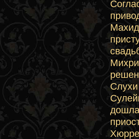
Согла
приво
Махид
прист
свадь
Михри
решен
Слухи
Сулей
дошла
приос
Хюрре