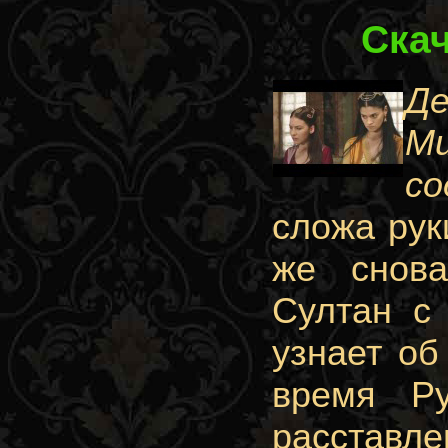
Ска
Де
Mu
со
сложа рук
же снова
Султан с 
узнает об
время Ру
расставл