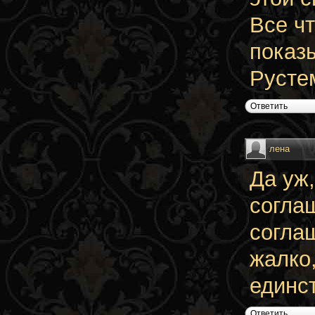
Все ч
показ
Русте
Ответить
лена
Да уж,
согла
согла
жалко
единс
Ответить