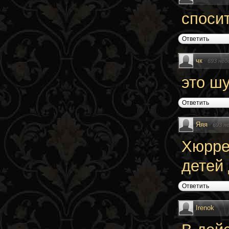
споси
Ответить
чк
·
693 нед
это шу
Ответить
Яяя
·
693 н
Хюррем
детей
Ответить
Irenok