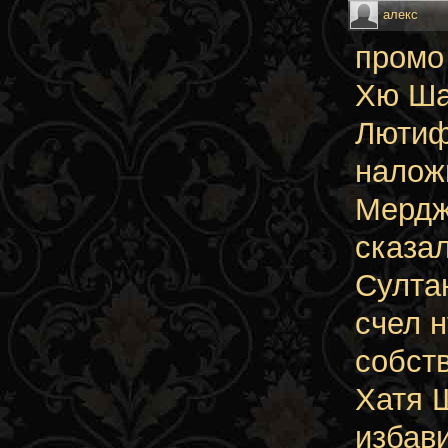
алекс
промо
Хю Ша
Люти
наложн
Мердж
сказа
Султа
счел 
собст
Хатя Ш
избав