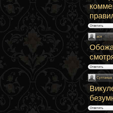
комме
прави
Ответить
ася
·
691 не
Обожаю
смотр
Ответить
Султанша
Викул
безумн
Ответить