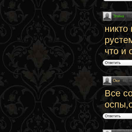
Элина
·
69
никто 
русте
что и 
Ответить
Оки
·
691 н
Все со
оспы,с
Ответить