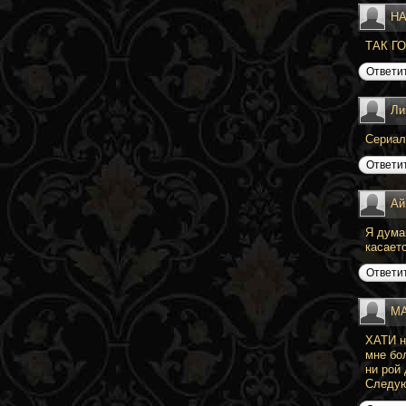
Н
ТАК Г
Ответи
Ли
Сериал
Ответи
Ай
Я дума
касает
Ответи
М
ХАТИ н
мне бо
ни рой
Следую