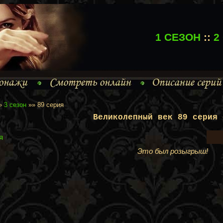
1 СЕЗОН
::
2
»
3 сезон
»» 89 серия
Великолепный век 89 серия 
я
Это был розыгрыш!