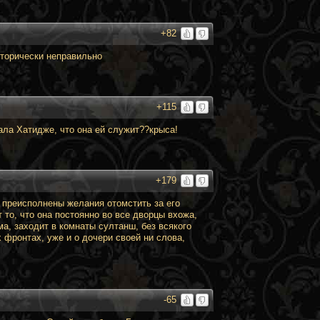
+82
сторически неправильно
+115
ала Хатидже, что она ей служит??крыса!
+179
 преисполнены желания отомстить за его
 то, что она постоянно во все дворцы вхожа,
ма, заходит в комнаты султанш, без всякого
х фронтах, уже и о дочери своей ни слова,
-65