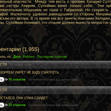
ельной опасности. Между тем весть о пропаже Хатидже Султ
аже сестры Хюррем, Сулейман винит только себя. Тем вр
олжительным общением ее сына с Габриэлой. Но сущность 
фой. Малкочоглу удивлен равнодушием со стороны Михримах,
искам его автора. В то время как все заняты поисками Хатидж
ры, Сулейман понимает, что отныне должен вынести непростое 
ентарии
(
1,955
)
вать по:
Дата
Рейтинг
Последние события
АСТЯ
·
702 недель назад
ХЮРРЕМ УМРЁТ НЕ БУДУ СМАТРЕТЬ
76 ответов
ть
·
последнее действие 521 недель назад
АСТЯ
·
702 недель назад
 ОСТАЛСЯ. ОНА СУМА СОЙДЕТ
15 ответов
ть
·
последнее действие 589 недель назад