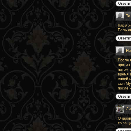
Ответи
Та
Как я 
Гюль а
Ответи
Ни
После 
против
потом 
время 
своей 
сын Му
после и
Ответи
Ли
Очаров
то защ