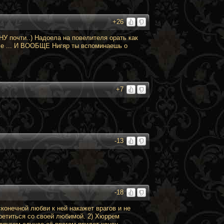
+26
НУ почти..) Надоела на повелителя орать как
еле ... И ВООБЩЕ Нигяр ты вспоминаешь о
+7
-13
-18
конечной любви к ней накажет врагов и не
третиться со своей любимой. 2) Хюррем