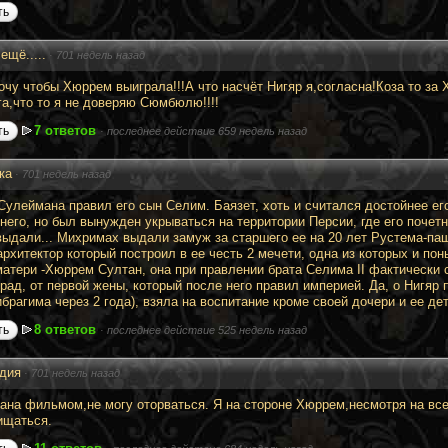
ть
 ещё.....
·
701 недель назад
хочу чтобы Хюррем выиграла!!!А что насчёт Нигяр я,согласна!Коза то за
га,что то я не доверяю Сюмбюлю!!!!
7 ответов
ть
·
последнее действие 659 недель назад
ка
·
701 недель назад
Сулеймана правил его сын Селим. Баязет, хоть и считался достойнее его
 него, но был вынужден укрываться на территории Персии, где его почет
выдали... Михримах выдали замуж за старшего ее на 20 лет Рустема-п
архитектор который построил в ее честь 2 мечети, одна из которых и п
матери -Хюррем Султан, она при правлении брата Селима II фактически 
рад, от первой жены, который после него правил империей. Да, о Нигяр 
брагима через 2 года), взяла на воспитание кроме своей дочери и ее дет
8 ответов
ть
·
последнее действие 525 недель назад
дия
·
701 недель назад
ана фильмом,не могу оторваться. Я на стороне Хюррем,несмотря на все 
ищаться.