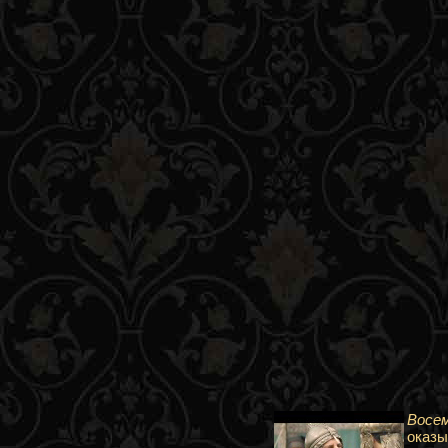
Восе
оказы