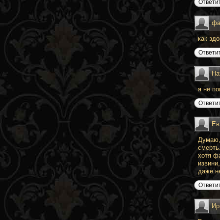
Ответи
фа
как зд
Ответи
На
я не п
Ответи
Ев
Думаю,
смерть
хотя ф
извини,
даже не
Ответи
Ир