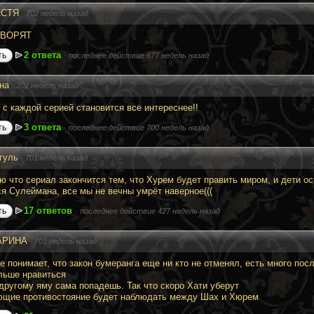
АСТЯ
·
702 недель назад
ОВОРЯТ
2 ответа
ть
·
последнее действие 677 недель назад
на
·
702 недель назад
 с каждой серией становится все интереснее!!
3 ответа
ть
·
последнее действие 700 недель назад
гуль
·
701 недель назад
ю что сериал закончится тем, что Хурем будет править миром, и дети ост
ся Сулеймана, все мы не вечны умрёт наверное(((
17 ответов
ть
·
последнее действие 427 недель назад
АРИНА
·
701 недель назад
е понимает, что закон бумеранга еще ни кто не отменял, есть много пос
льше нравиться
 другому яму сама попадешь. Так что скоро Хати уберут
щие противостояние будет наблюдать между Шах и Хюрем