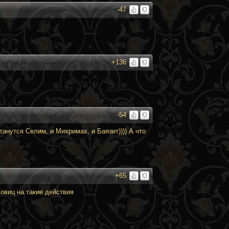
-47
+136
-54
анутся Селим, и Михримах, и Баязит)))) А что
+65
ловиц на такие действия