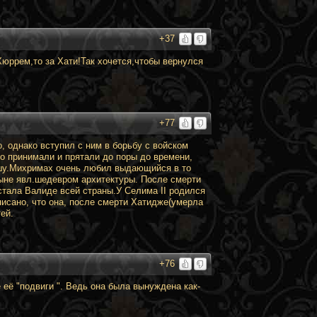
+37
 Хюррем,то за Хати!Так хочется,чтобы вернулся
+77
, однако вступил с ним в борьбу с войском
но принимали и прятали до поры до времени,
ашу.Михримах очень любил выдающийся в то
оныне явл.шедевром архитектуры. После смерти
стала Валиде всей страны.У Селима II родился
писано, что она, после смерти Хатидже(умерла
ей.
+76
её "подвиги ". Ведь она была вынуждена как-