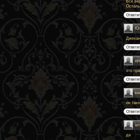
Все ве
Осталь
Ответи
Ю
Джехан
Ответи
ир
это пр
Ответи
ва
он так
Ответи
ал
да