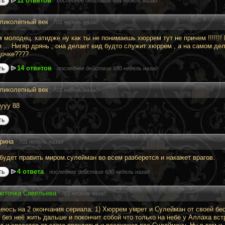
11 ответов
ть
·
последнее действие 684 недель назад
ликолепный век
·
701 недель назад
 молодец. хатидже ну как ты не понимаешь хюррем тут не причем !!!!!!! 
я ... Нигяр дрянь , она делает вид будто служит хюррем , а на самом д
дочке????
14 ответов
ть
·
последнее действие 680 недель назад
ликолепный век
·
701 недель назад
ууу 88
ть
рина
·
701 недель назад
будет править миром.сулейман во всем разберется и накажет врагов.
4 ответа
ть
·
последнее действие 680 недель назад
юточка Савельева
·
701 недель назад
деюсь на 2 окончания сериала: 1) Хюррем умрет и Сулейман от своей бес
 без неё жить дальше и покончит собой что только на небе у Аллаха вс