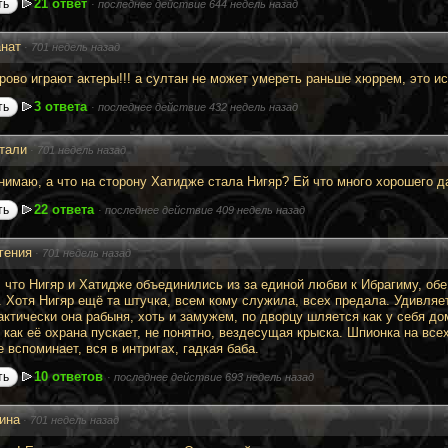
21 ответ
ть
·
последнее действие 644 недель назад
нат
·
701 недель назад
орово играют актеры!!! а султан не может умереть раньше хюррем, это и
3 ответа
ть
·
последнее действие 432 недель назад
тали
·
701 недель назад
онимаю, а что на сторону Хатидже стала Нигяр? Ей что много хорошего д
22 ответа
ть
·
последнее действие 409 недель назад
гения
·
701 недель назад
 что Нигяр и Хатидже объединились из за единой любви к Ибрагиму, обе
. Хотя Нигяр ещё та штучка, всем кому служила, всех предала. Удивляет
актически она рабыня, хоть и замужем, по дворцу шляется как у себя до
 как её охрана пускает, не понятно, вездесущая крыска. Шпионка на все
 вспоминает, вся в интригах, гадкая баба.
10 ответов
ть
·
последнее действие 693 недель назад
ина
·
701 недель назад