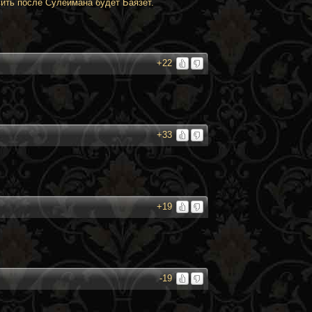
вить после Сулеймана будет Баязет.
+22
+33
+19
-19