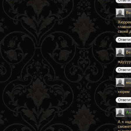
Ответи
Ве
Хюррем
главна
своей 
Ответи
Ве
ждуууу
Ответи
ма
хюрем 
Ответи
Ан
А я на
сможет