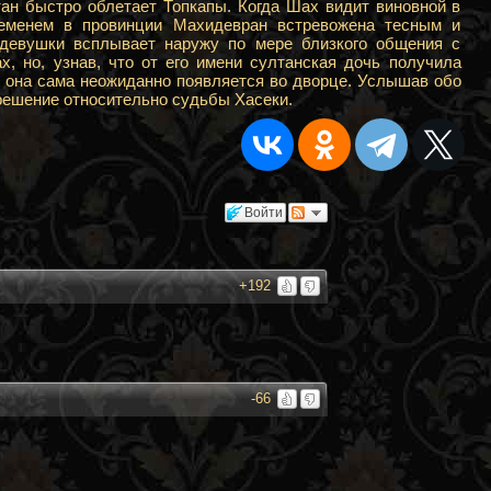
ан быстро облетает Топкапы. Когда Шах видит виновной в
еменем в провинции Махидевран встревожена тесным и
девушки всплывает наружу по мере близкого общения с
 но, узнав, что от его имени султанская дочь получила
е, она сама неожиданно появляется во дворце. Услышав обо
решение относительно судьбы Хасеки.
Войти
+192
-66