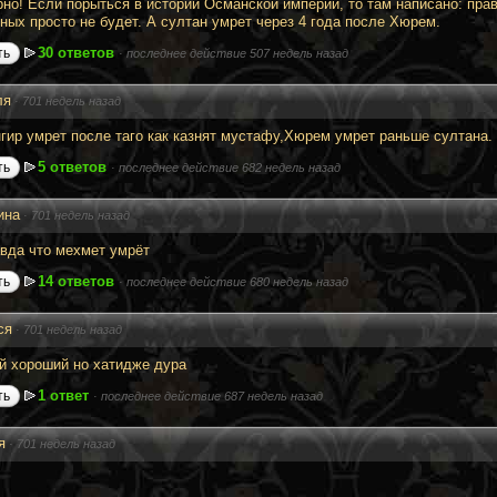
рно! Если порыться в истории Османской империи, то там написано: пра
ных просто не будет. А султан умрет через 4 года после Хюрем.
30 ответов
ть
·
последнее действие 507 недель назад
ля
·
701 недель назад
гир умрет после таго как казнят мустафу,Хюрем умрет раньше султана.
5 ответов
ть
·
последнее действие 682 недель назад
ина
·
701 недель назад
авда что мехмет умрёт
14 ответов
ть
·
последнее действие 680 недель назад
ся
·
701 недель назад
ой хороший но хатидже дура
1 ответ
ть
·
последнее действие 687 недель назад
я
·
701 недель назад