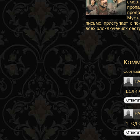
смерт
проп
прод
Муста
письмо, приступает к по
всех злоключениях сест
Комм
Сортиро
Н
ЕСЛИ 
Ответи
Н
1 ГОД
Ответи