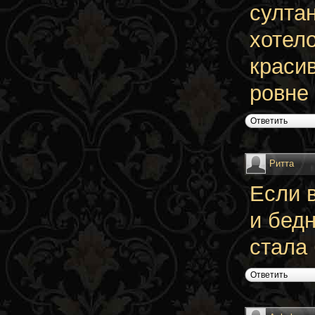
султан
хотел
красив
ровне 
Ответить
Ритта
Если 
и бедн
стала 
Ответить