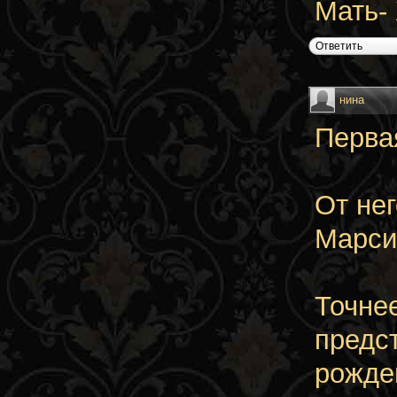
Мать-
Ответить
нина
Перва
От не
Марси
Точне
предс
рожден