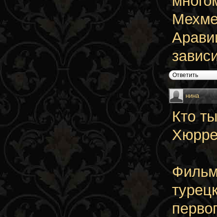
многом
Мехме
Арави
завис
Ответить
нина
Кто т
Хюрре
Фильм
турец
перво