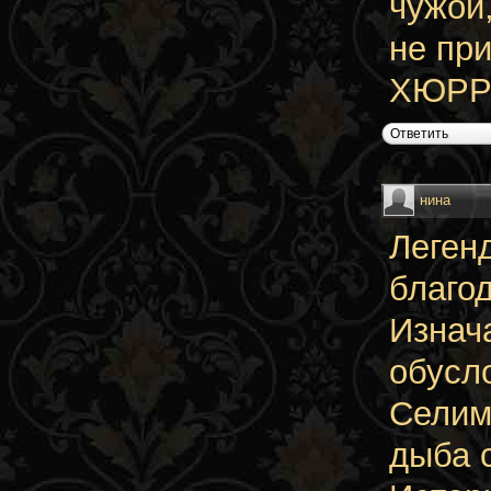
чужой
не при
ХЮРРЕ
Ответить
нина
Леген
благо
Изнач
обусл
Селим
дыба 