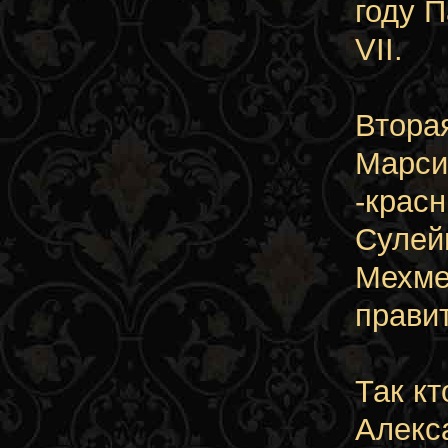
году 
VII.
Втора
Марсиг
-крас
Сулей
Мехме
прави
Так к
Алекс