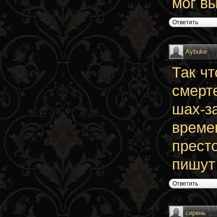
мог вы
Ответить
Aybuke
Так чт
смерт
шах-з
времен
прест
пишут 
Ответить
сирень