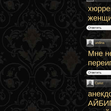
хюрре
женщи
Ответить
undina
Мне н
переи
Ответить
Const
анекд
АЙБИГЕ