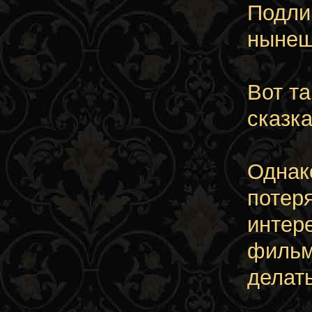
Подли
нынеш
Вот т
сказк
Однак
потеря
интер
фильм
делать