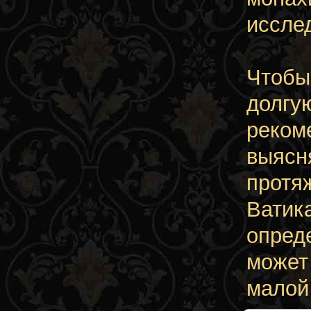
иссле
Чтобы
долгу
реком
выясн
протя
Ватика
опреде
может
малой