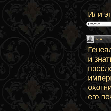
Или э
Ответить
нина
Генеа
и зна
просл
импер
охотн
его пе