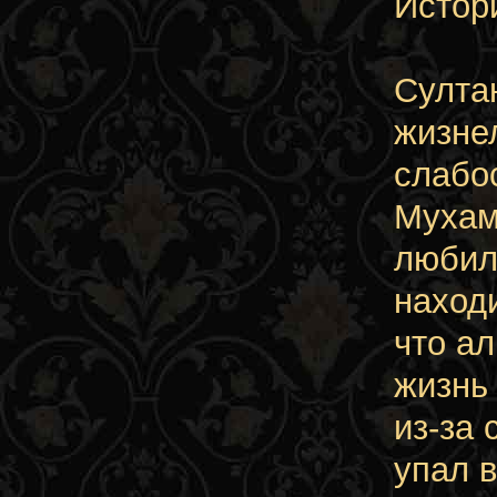
Истор
Султа
жизне
слабос
Мухам
любил
находи
что ал
жизнь
из-за 
упал в