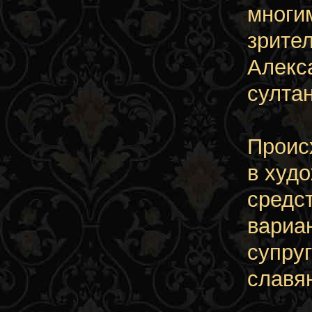
многи
зрите
Алекс
султан
Проис
в худ
средс
вариа
супру
славя