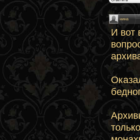
нина
И вот 
вопрос
архив
Оказа
бедно
Архив
только
монах