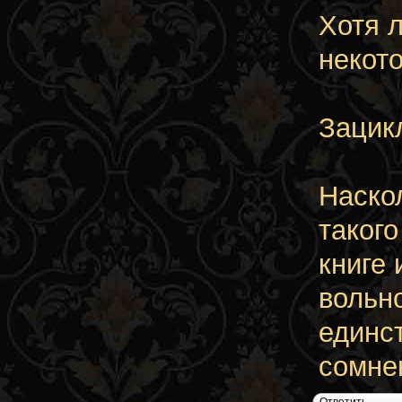
Хотя 
некот
Зацик
Наско
такого
книге
вольно
единс
сомне
Ответить