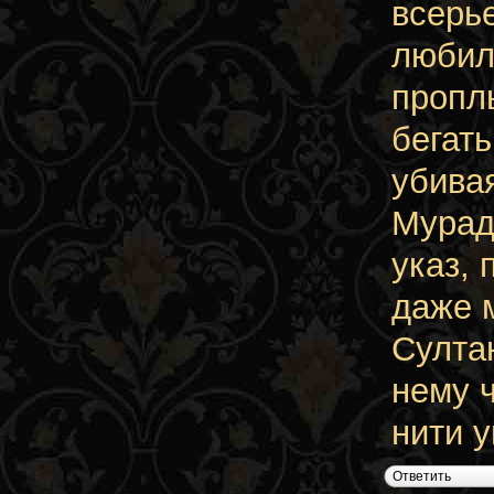
всерье
любил
пропл
бегат
убивая
Мурад
указ,
даже 
Султа
нему 
нити у
Ответить