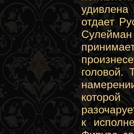
удивлена 
отдает Ру
Сулейман
принимае
произнесе
головой.
намерении
которой
разочаруе
к исполн