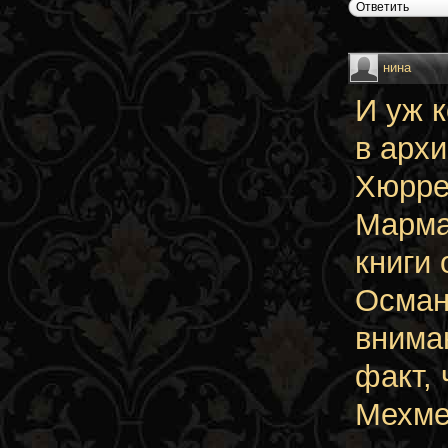
Ответить
нина
И уж 
в арх
Хюрре
Марма
книги
Осман
внима
факт, 
Мехме