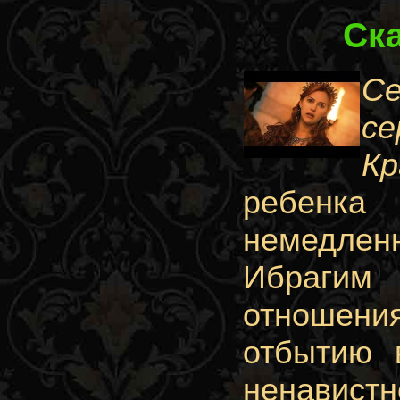
Ск
С
се
Кр
ребенка
немедленн
Ибрагим
отношения
отбытию 
ненавист