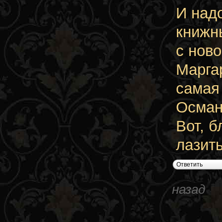
И над
книжн
с нов
Марга
самая
Осман
Вот, б
лазить
Ответить
назад