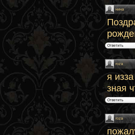
нина
Поздра
рожден
Ответить
roza
я изз
зная 
Ответить
roza
пожал