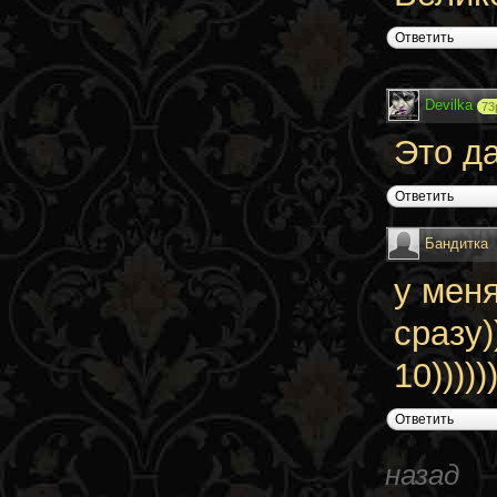
Ответить
Devilka
73
Это да
Ответить
Бандитка
у мен
сразу))
10)))))
Ответить
назад