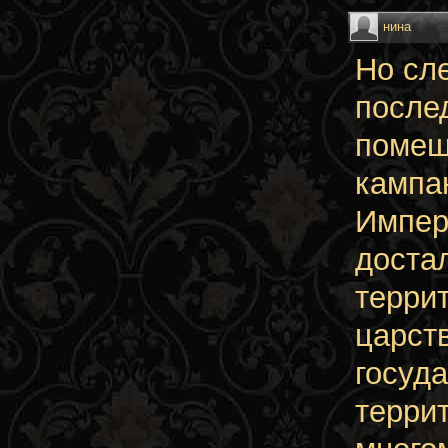
нина
Но сл
после
помеш
кампа
Импер
достал
терри
царст
госуд
терри