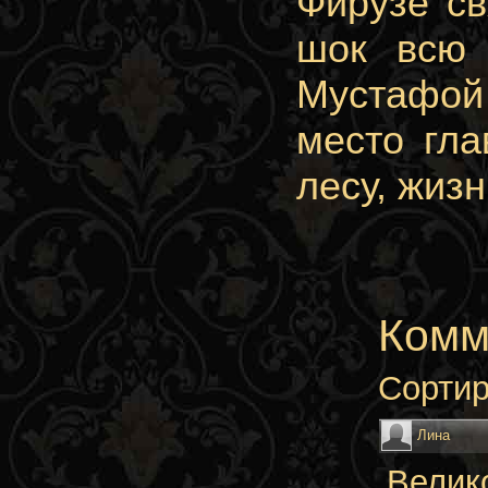
Фирузе св
шок всю 
Мустафой
место гла
лесу, жиз
Комм
Сортир
Лина
Велико