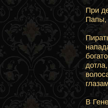
При д
Папы,
Пират
напад
богат
дотла,
волос
глазам
В Ген