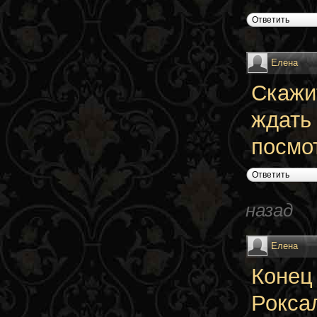
Ответить
Елена
Скажит
ждать
посмот
Ответить
назад
Елена
Конец
Рокса