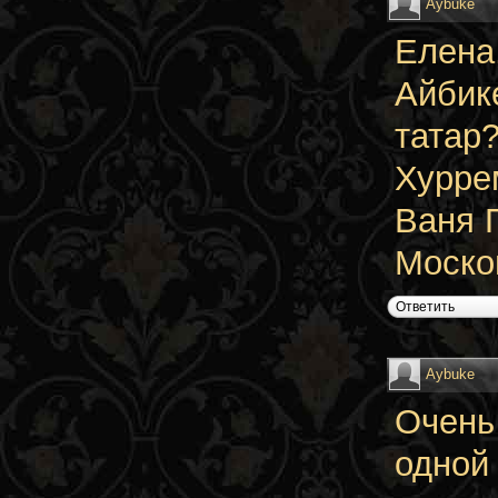
Aybuke
Елена,
Айбике
татар
Хурре
Ваня Г
Москов
Ответить
Aybuke
Очень 
одной