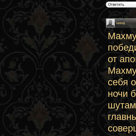
Ответить
нина
Махмуд
побед
от апо
Махму
себя 
ночи 
шутам
главны
совер