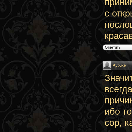
прини
с отк
послов
краса
Ответить
Aybuke
Значит
всегда
причи
ибо то
сор, к