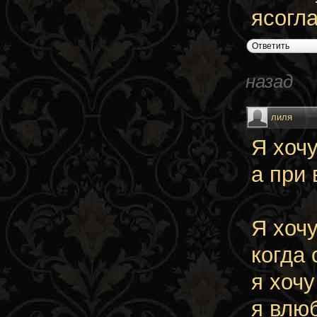
ясогл
Ответить
назад
лиля
Я хочу
а при 
Я хочу
когда 
я хочу
я влюб