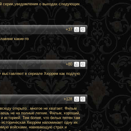
ой серии,уведомления о выходах следующих
+37
лавяне какие-то
+80
му выставляют в сериале Хюррем как подлую
+128
всюду открыто...многое не хватает. Фильм
ыхаешь не на полные легкие. Фильм, хороший,
и историей. Тем более, что белых пятен там
е историческая Хюррем напоминает одну их
бимую войсками, навевающую страх и