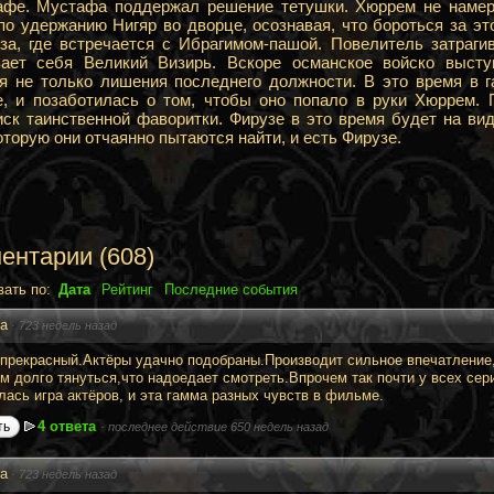
фе. Мустафа поддержал решение тетушки. Хюррем не намере
по удержанию Нигяр во дворце, осознавая, что бороться за эт
за, где встречается с Ибрагимом-пашой. Повелитель затраги
ает себя Великий Визирь. Вскоре османское войско высту
ся не только лишения последнего должности. В это время в 
е, и позаботилась о том, чтобы оно попало в руки Хюррем. 
иск таинственной фаворитки. Фирузе в это время будет на ви
оторую они отчаянно пытаются найти, и есть Фирузе.
ентарии
(
608
)
вать по:
Дата
Рейтинг
Последние события
ya
·
723 недель назад
прекрасный.Актёры удачно подобраны.Производит сильное впечатление,
м долго тянуться,что надоедает смотреть.Впрочем так почти у всех се
лась игра актёров, и эта гамма разных чувств в фильме.
4 ответа
ть
·
последнее действие 650 недель назад
ya
·
723 недель назад