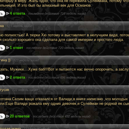
аторшу в меру. Жаль одно, что она не пережила Сулеймана, потому что
ельницей. И это был бы алмазный век для Османов.
4 ответа
ть
·
последнее действие 718 недель назад
на
·
723 недель назад
но полностью! А тюрки Хю потому и выставляют в нелучшем виде, потом
я сколько хорошего она сделала для самой империи и простого люда.
1 ответ
ть
·
последнее действие 720 недель назад
гина ))
·
723 недель назад
зать, Мужики....Хуже баб!!!Вот и пытаются нас вечно опорочить, а заслу
2 ответа
ть
·
последнее действие 696 недель назад
тусик
·
722 недель назад
ултана Селим ваще отказался от Валиде,в книге написано ,что молодых
ли.Еще Валиде рожала ему одних девочек,и Сулейман не родной ее сы
20 ответов
ть
·
последнее действие 432 недель назад
лодая мама
·
722 недель назад