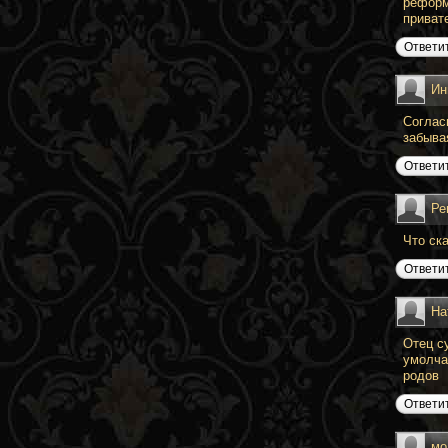
реформ
приват
Ответи
Ин
Соглас
забыва
Ответи
Ре
Что ска
Ответи
На
Отец с
умолча
родов
Ответи
мо