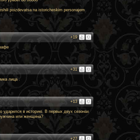
reshili poizdevatsa na istoricheskim personajem
+19
рафе
+31
ика лица .
+13
но ударился в историю. В первых двух сезонах
 мужчина или женщина?
+27