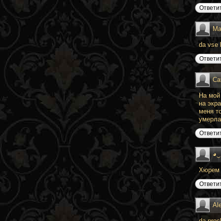
Ответи
Ma
da vse b
Ответи
Ca
На мой
на экр
меня т
умерла 
Ответи
◕‿
Хюрем 
Ответи
Al
da proc