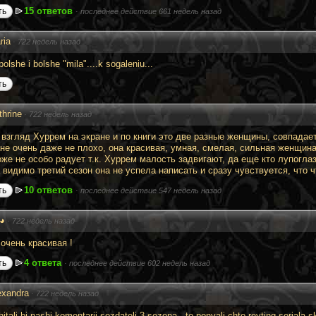
15 ответов
ть
·
последнее действие 661 недель назад
ria
·
722 недель назад
olshe i bolshe "mila"....k sogaleniu...
ть
thrine
·
722 недель назад
 взгляд Хуррем на экране и по книги это две разные женщины, совпадает
ане очень даже не плохо, она красивая, умная, смелая, сильная женщина
оже не особо радует т.к. Хуррем малость задвигают, да еще кто лупогла
видимо третий сезон она не успела написать и сразу чувствуется, что чт
10 ответов
ть
·
последнее действие 547 недель назад
◕
·
722 недель назад
очень красивая !
4 ответа
ть
·
последнее действие 602 недель назад
exandra
·
722 недель назад
hitali bi nashi komentarii sozdateli 3 sezona , to ponyali chto reyting seriala