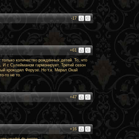
-17
+61
 только количество рожденных детей. То, что
. И с Сулейманом гармонирует. Третий сезон
зый крокодил Ферузе. Но т.к. Мерал Окай
о-то не то.
+47
+16
 skoro ypadet do ooooo