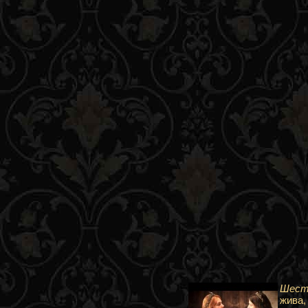
Шесть
жива,