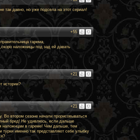
не так давно, но уже подсела на этот сериал!
+55
,правительница гарема,
,скоро наложницы под зад ей давать
+21
т истории?
+21
. Во втором сезоне начали прорисовываться
олный бред! Не удивлюсь, если дальше
м наложнцам в гареме! Чем дальше, тем
и турки именно так представляют себе улыбку
ся?