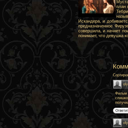
Муста
план 
Тебри
назыв
Искандера, и добивает
предназначенное Фируз
совершила, и начнет по
понимает, что девушка к
Комм
Сортиро
ol
Фильм 
слишко
получи
Ответи
ol