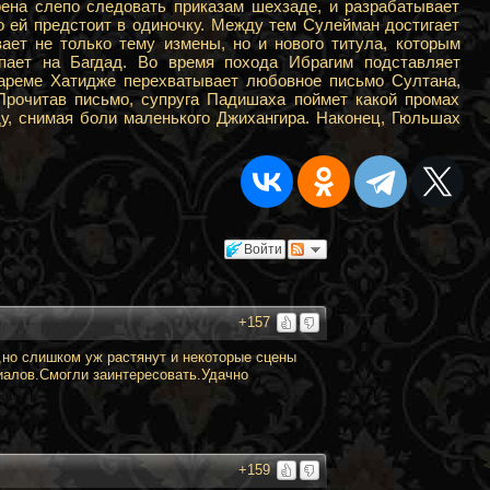
на слепо следовать приказам шехзаде, и разрабатывает
о ей предстоит в одиночку. Между тем Сулейман достигает
вает не только тему измены, но и нового титула, которым
пает на Багдад. Во время похода Ибрагим подставляет
гареме Хатидже перехватывает любовное письмо Султана,
Прочитав письмо, супруга Падишаха поймет какой промах
ду, снимая боли маленького Джихангира. Наконец, Гюльшах
Войти
+157
но слишком уж растянут и некоторые сцены
риалов.Смогли заинтересовать.Удачно
+159