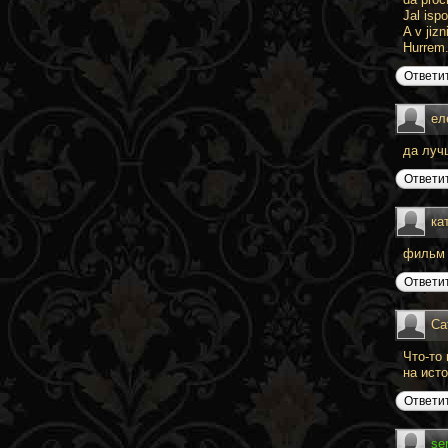
Jal isp
A v jiz
Hurrem. 
Ответи
ел
да луч
Ответи
ка
фильм 
Ответи
Ca
Что-то
на ист
Ответи
se