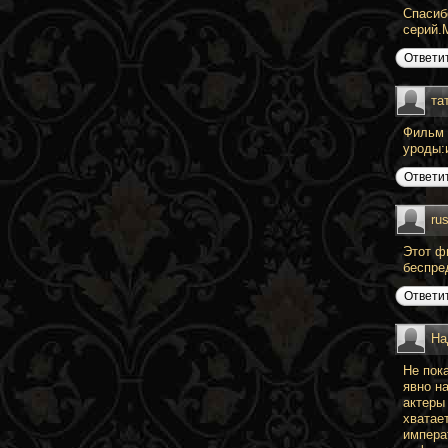
Спасиб
серий.
Ответи
та
Фильм 
уроды:
Ответи
ru
Этот ф
беспре
Ответи
На
Не пок
явно н
актеры
хватае
импера