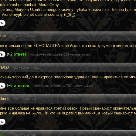
ortili xoroshee nachalo Meral Okay.
ni aktrisa Meryem Uzerli namnogo krasivey i ylibka krasiva toje. Tochno tyrki 
Vidno myjik pishet dalshe scenariy (((((((((
ть
ена
·
722 недель назад
ше фильма после КЛЕОПАПТРА и не было,это пока триумф в кинемотог
2 ответа
ть
·
последнее действие 533 недель назад
талэя
·
722 недель назад
очень хороший,да и актриса подобрана удачная. очень нравиться ее мим
6 ответов
ть
·
последнее действие 703 недель назад
thrine
·
722 недель назад
 мне все больше не нравится третий сезон. Новый сценарист окончатель
орию и намека не было. Ни кто не обратил внимания, а новый сценарист
ть
rdar
·
722 недель назад