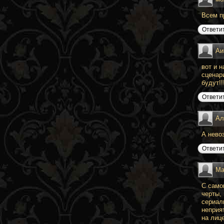
Всем п
Ответи
Аи
вот и 
сценар
будут!!
Ответи
Ал
А нево
Ответи
Ma
С само
черты,
сериал
неприя
на лиц