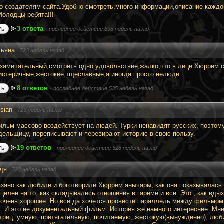
о создателям сайта.Удобно смотреть,много информации,описание кажд
Молодцы ребята!!!
3 ответа
ть
·
последнее действие 698 недель назад
тьяна
·
723 недель назад
замечательный,смотреть одно удовольствие,жалко,что в лице Хюррем с
истеричные,жестокие,тщеславные,а иногда просто нелюди.
8 ответов
ть
·
последнее действие 535 недель назад
ssian
·
723 недель назад
ильм массово воздействует на людей. Турки ненавидят русских, поэто
дельщицу, переписывают и перевирают историю в свою пользу.
19 ответов
ть
·
последнее действие 528 недель назад
дя
·
723 недель назад
азано как любили и боготворили Хюррем янычары, как она показывалась 
ацелен на то, как складывались отношения в гареме и все. Это , как вд
 очень хорошие. Но всегда хочется провести параллель между фильмом 
т. И это не документальный фильм. История же намного интереснее. Мн
триц: умную, притягательную, почитаемую, жестокую(вынужденно), лю