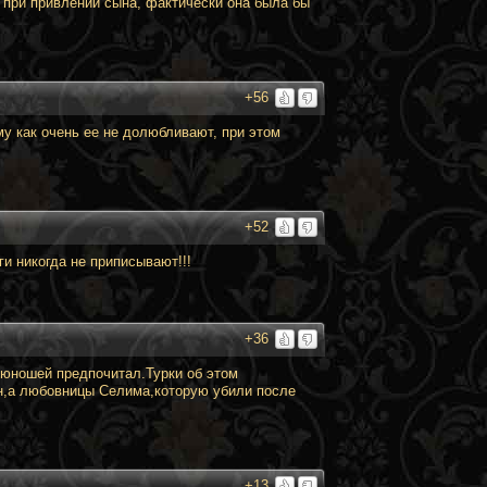
 при привлении сына, фактически она была бы
+56
у как очень ее не долюбливают, при этом
+52
ги никогда не приписывают!!!
+36
 юношей предпочитал.Турки об этом
н,а любовницы Селима,которую убили после
+13