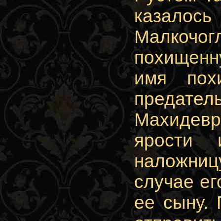
казалось
Малкочогл
похищенн
имя пох
предате
Махидевр
ярости 
наложниц
случае ег
ее сыну.