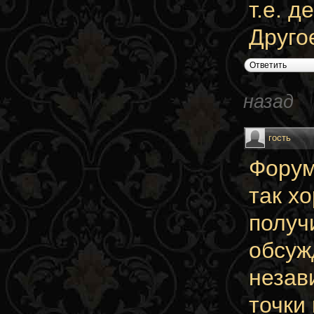
т.е. д
Другое
Ответить
назад
гость
Форум
так х
получ
обсуж
незав
точки