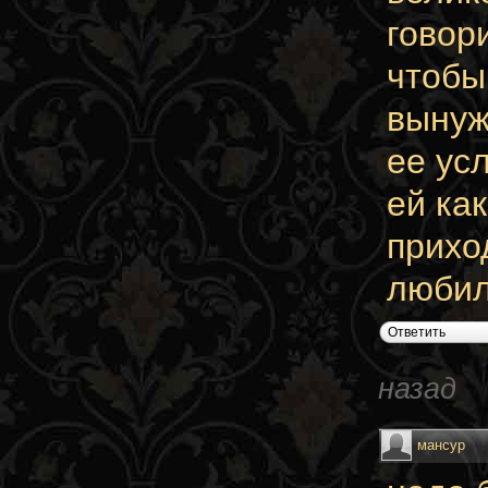
говор
чтобы 
вынуж
ее ус
ей ка
прихо
любил
Ответить
назад
мансур