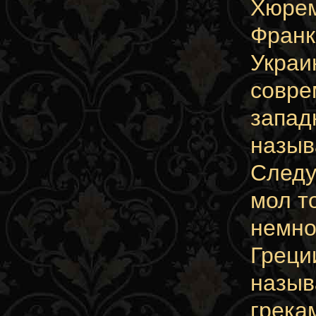
Хюрем
Франк
Украи
совре
запад
назыв
Следу
мол т
немно
Греци
назыв
грека