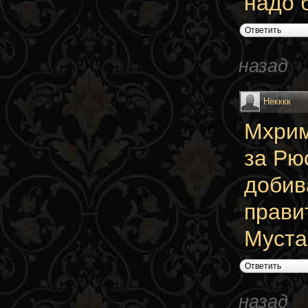
надо 
Ответить
назад
Некккк
Мхрим
за Рю
добив
прави
Муста
Ответить
назад