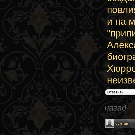
повли
и на 
"прип
Алекс
биогр
Хюрре
неизв
Ответить
назад
султан