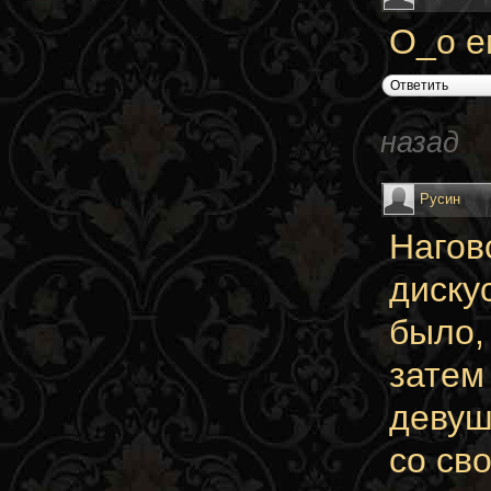
О_о е
Ответить
назад
Русин
Нагов
диску
было,
затем
девуш
со св