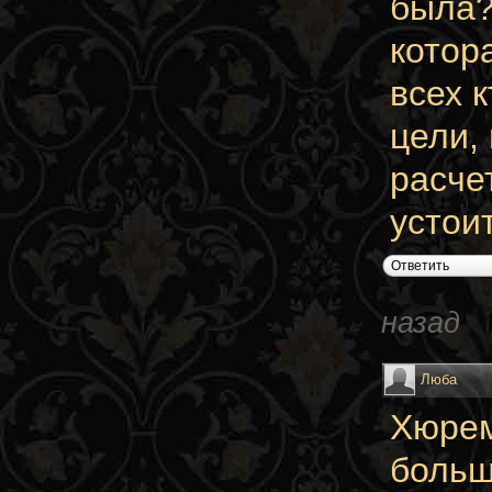
была?
котор
всех 
цели,
расче
устоит
Ответить
назад
Люба
Хюрем
больше