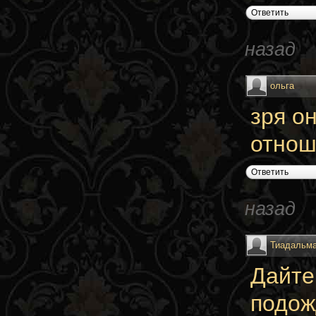
Ответить
назад
ольга
зря о
отнош
Ответить
назад
Тиадальм
Дайте
подож