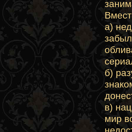
заним
Вмест
а) не
забыл
облив
сериа
б) ра
знако
донес
в) на
мир в
недос