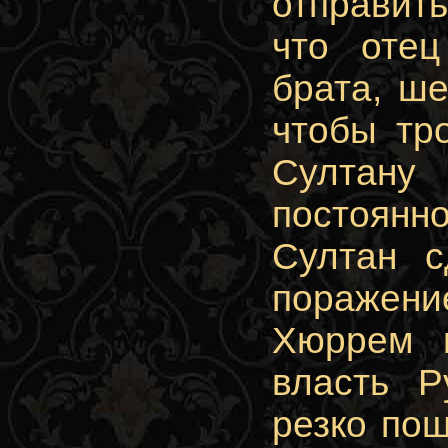
отправить
что оте
брата, ше
чтобы тр
Султану
постоянн
Султан с
поражени
Хюррем в
власть Р
резко по