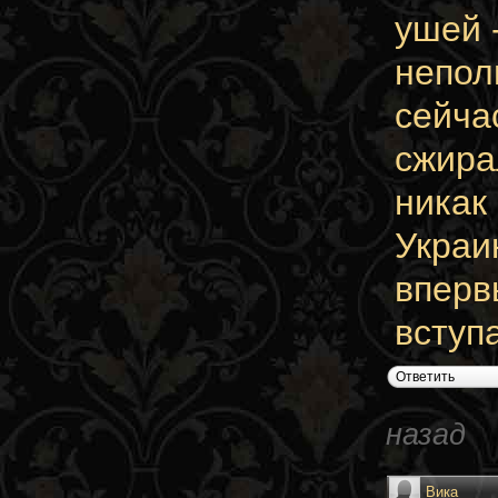
ушей 
непол
сейча
сжира
никак
Украин
вперв
вступа
Ответить
назад
Вика