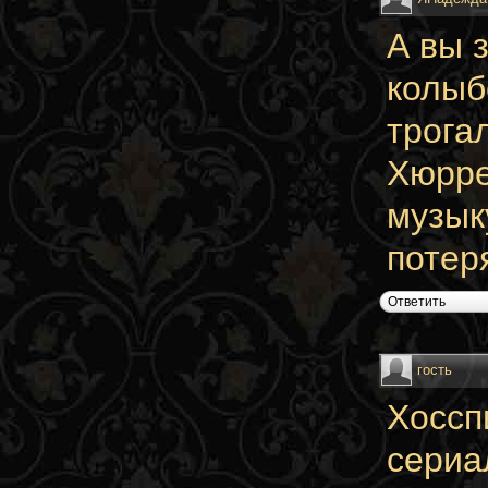
А вы 
колыб
трога
Хюрре
музык
потер
Ответить
гость
Хоссп
сериа