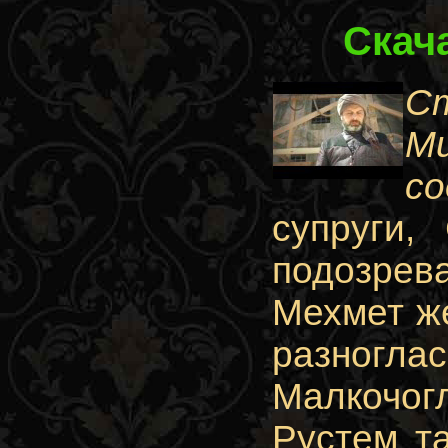
Скач
С
Mu
со
супруги,
подозрев
Мехмет же
разногл
Малкочог
Рустем та