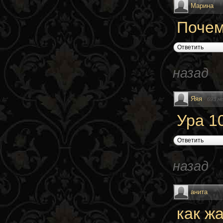
Марина
Почем
Ответить
назад
Яяя
·
693 н
Ура 1
Ответить
назад
анита
как ж