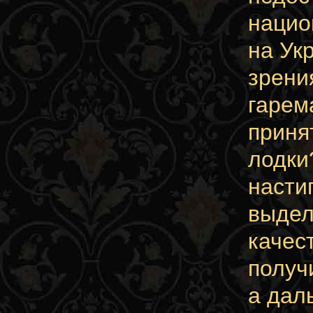
нацио
на Ук
зрени
гарем
приня
лодки
насти
выдел
качес
получ
а даль