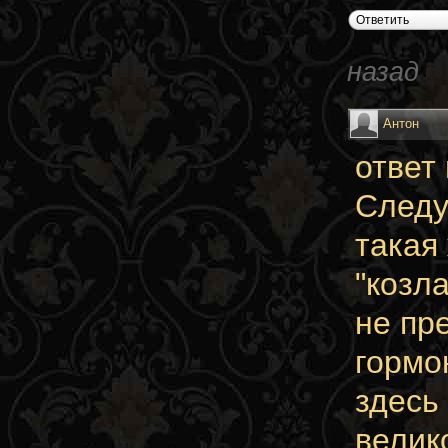
Ответить
назад
Антон
ответ
Следу
такая
"козла
не пр
гормо
здесь
велик