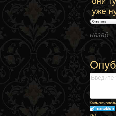
они т
уже н
Ответить
назад
Опуб
Комментировать,
Имя