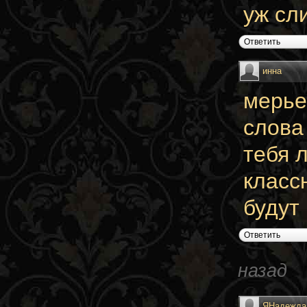
уж сл
Ответить
инна
мерье
слова
тебя 
класс
будут
Ответить
назад
ЯНадежда