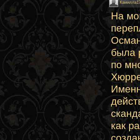
Камилла1
На мо
переп
Осман
была 
по мн
Хюрре
Именн
дейст
сканд
как р
созда