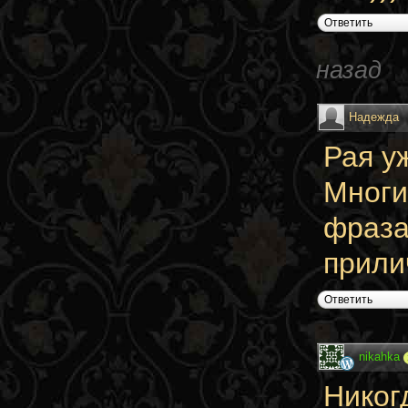
Ответить
назад
Надежда
Рая у
Многи
фраза
прили
Ответить
nikahka
Никог