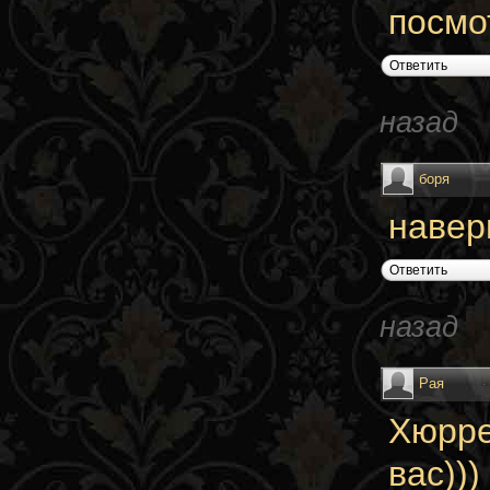
посмо
Ответить
назад
боря
навер
Ответить
назад
Рая
Хюрре
вас))