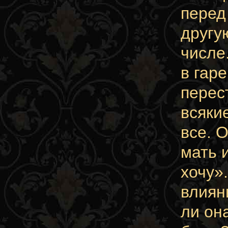
перед
другу
числе
в гар
перес
всяки
все. 
мать 
хочу».
влиян
ли он