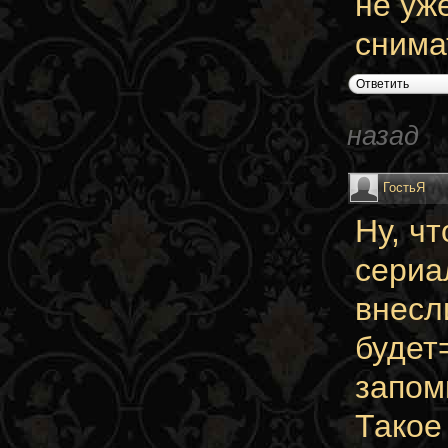
не уж
снима
Ответить
назад
ГостьЯ
Ну, ч
сериа
внесл
будет
запом
Такое