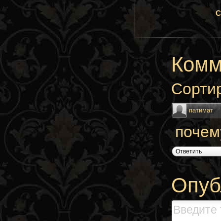
С
Комм
Сорти
патимат
почем
Ответить
Опуб