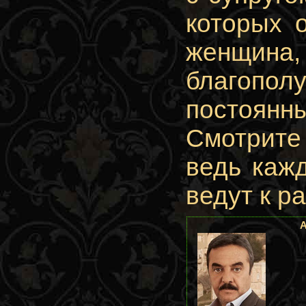
которых 
женщина,
благопол
постоян
Смотрите
ведь кажд
ведут к ра
А