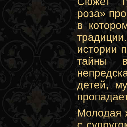
Сюжет т
роза» про
в которо
традиции
истории 
тайны в
непредска
детей, м
пропадает
Молодая 
с супруго