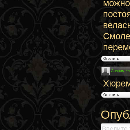
можно
постоя
велас
Смоле
перем
Ответить
Аноним ёп
Хюрем
Ответить
Опуб