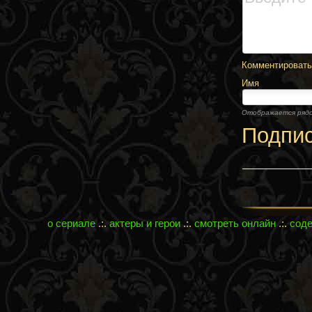
Комментировать,
Имя
Отображается ряд
Подпи
о сериале
.:.
актеры и герои
.:.
смотреть онлайн
.:.
сод