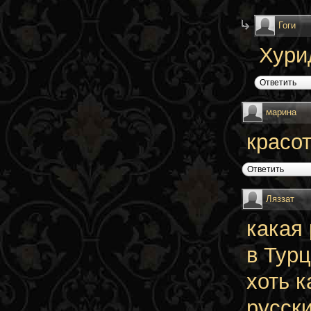
Гоги
Хури
Ответить
марина
красот
Ответить
Ляззат
какая
в Тур
хоть к
русск