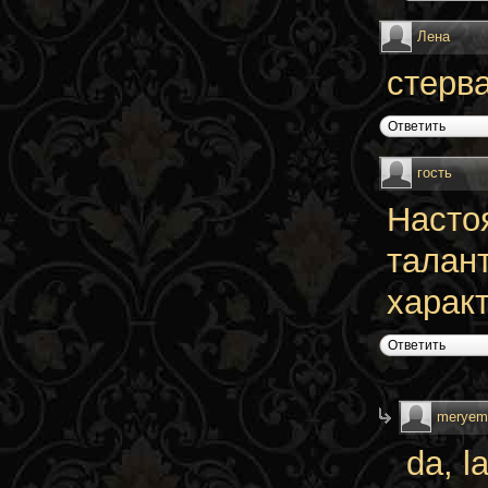
Лена
стерва
Ответить
гость
Насто
талан
характ
Ответить
merye
da, l