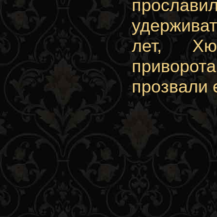
прослави
удержива
лет, Хю
приворот
прозвали 