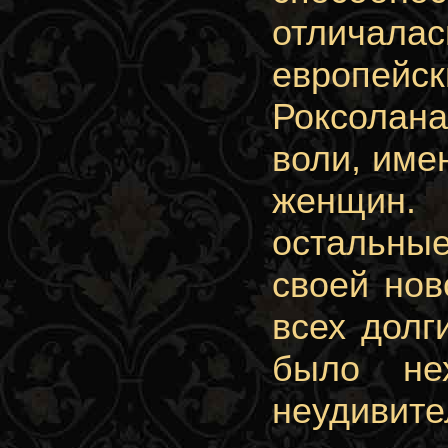
отличалас
европейс
Роксолан
воли, име
женщин.
остальные
своей нов
всех долг
было не
неудивите