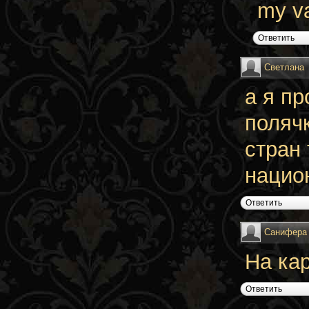
my va
Ответить
Светлана
а я пр
полячко
стран
национ
Ответить
Санифера
На ка
Ответить