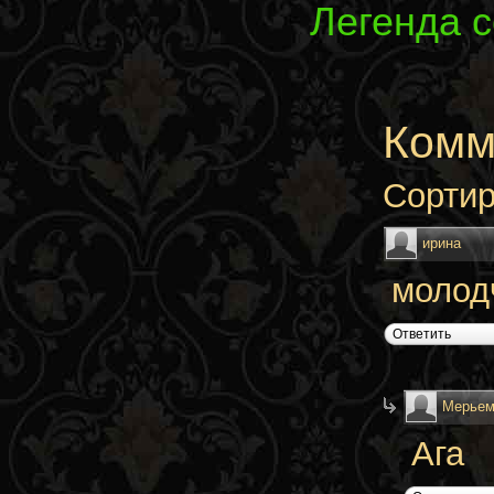
Легенда 
Комм
Сортир
ирина
молод
Ответить
Мерьем
Ага