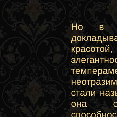
Но в де
докладыв
красотой
элегант
темперам
неотразим
стали наз
она об
способн