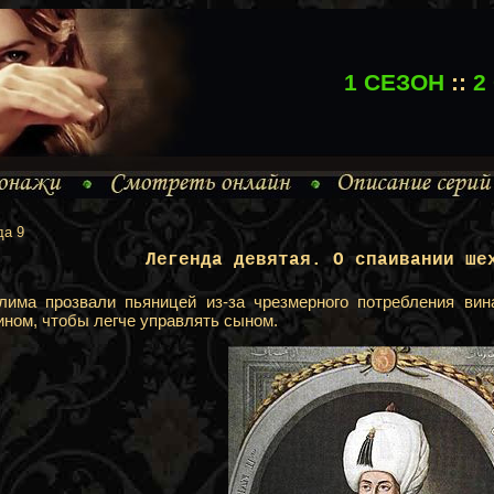
1 СЕЗОН
::
2
да 9
Легенда девятая. О спаивании ше
елима прозвали пьяницей из-за чрезмерного потребления вин
ином, чтобы легче управлять сыном.