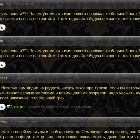
ка
·
681 недель назад
с ума сошли??? Зачем упоминать имя нашего пророка это большой всех!
 трогаем и вы нас не трогайте. Так что давайте будем сохранять дистанц
ть
ка
·
681 недель назад
с ума сошли??? Зачем упоминать имя нашего пророка это большой всех!
 трогаем и вы нас не трогайте. Так что давайте будем сохранять дистанц
ть
ззат
·
676 недель назад
 Наталья вам видно на радость читать такое про турков. если бы авторы
ь интернет своими жалобами и возмущениями взорвали. надо уважать чу
есет наказание. это большой грех.
1 ответ
ть
·
последнее действие 645 недель назад
Eva
·
671 недель назад
 турков своей культуры и не было никогда!Османская империя создана 
х размеров(ведь там до сих пор хорошая рождаемость, даже при том что 