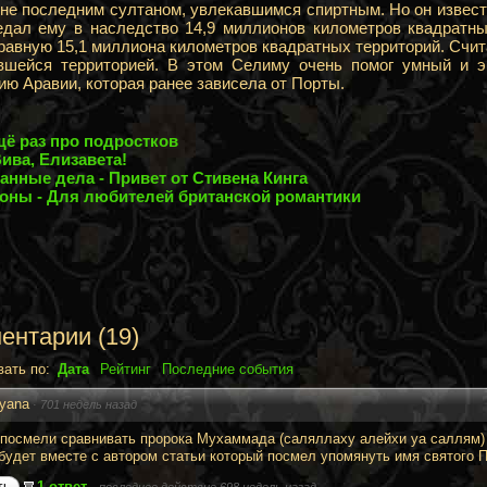
не последним султаном, увлекавшимся спиртным. Но он извес
едал ему в наследство 14,9 миллионов километров квадратн
авную 15,1 миллиона километров квадратных территорий. Счита
ившейся территорией. В этом Селиму очень помог умный и 
ю Аравии, которая ранее зависела от Порты.
щё раз про подростков
ива, Елизавета!
анные дела - Привет от Стивена Кинга
оны - Для любителей британской романтики
ентарии
(
19
)
вать по:
Дата
Рейтинг
Последние события
yana
·
701 недель назад
 посмели сравнивать пророка Мухаммада (саляллаху алейхи уа саллям) и
 будет вместе с автором статьи который посмел упомянуть имя святого 
1 ответ
ть
·
последнее действие 698 недель назад