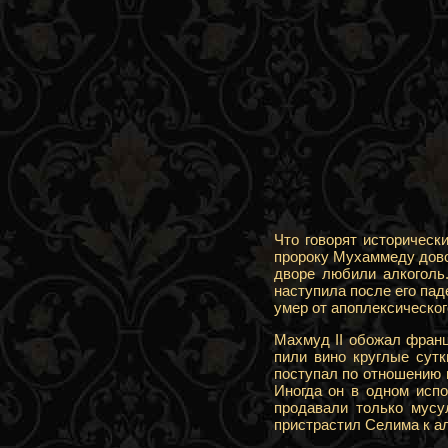
Что говорят историческ
пророку Мухаммеду дово
дворе любили алкоголь
наступила после его пад
умер от апоплексическог
Махмуд II обожал франц
пили вино круглые сут
поступал по отношению 
Иногда он в одном испо
продавали только мусу
пристрастил Селима к а