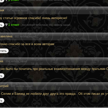
ия
·
700 недель назад
ру статьи огромное спасибо! очень интересно!
1 ответ
ть
·
последнее действие 682 недель назад
авелина
·
682 недель назад
точно спасибо за все и всем авторам
етить
на
·
694 недель назад
сно было бы почитать про реальные взаимоотношения между братьями 
ть
итрий
·
688 недель назад
о Селим и Баязед не любили друг друга это правда . Об этом писал их у
ть