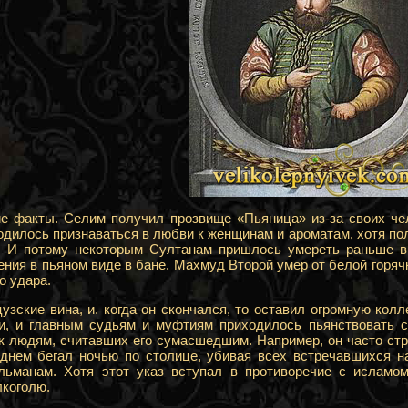
ие факты. Селим получил прозвище «Пьяница» из-за своих че
дилось признаваться в любви к женщинам и ароматам, хотя п
. И потому некоторым Султанам пришлось умереть раньше в
ения в пьяном виде в бане. Махмуд Второй умер от белой горяч
о удара.
узские вина, и. когда он скончался, то оставил огромную кол
ки, и главным судьям и муфтиям приходилось пьянствовать 
к людям, считавших его сумасшедшим. Например, он часто ст
днем бегал ночью по столице, убивая всех встречавшихся на
льманам. Хотя этот указ вступал в противоречие с исламом
лкоголю.