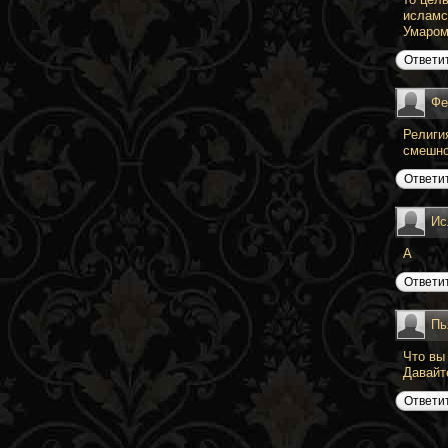
исламс
Умаром
Ответи
Фе
Религи
смешно
Ответи
Ис
А
Ответи
Пь
Что вы
Давайт
Ответи