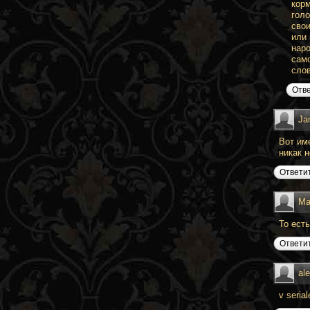
корм
голо
свои
или 
наро
само
сло
Отв
Ja
Вот име
никак н
Ответи
Ма
То ест
Ответи
al
v seria