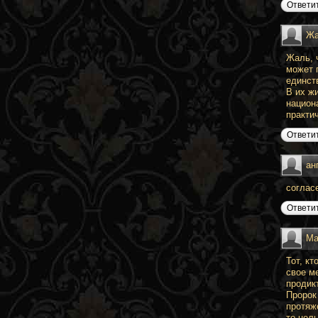
Ответи
Жа
Жаль, 
может 
единст
В их жи
национ
практи
Ответи
ан
соглас
Ответи
Ma
Тот, к
свое м
продик
Пророк
протяж
то цел