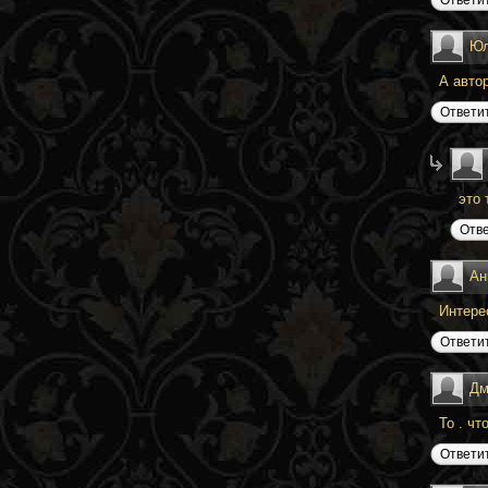
Юл
А авто
Ответи
это 
Отв
Ан
Интере
Ответи
Дм
То . чт
Ответи