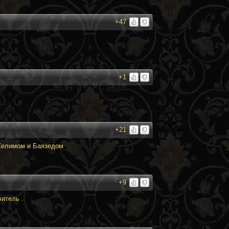
+47
+1
+21
Селимом и Баязедом
+9
читель .