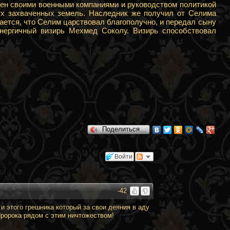
тен своими военными компаниями и руководством политикой
ых захваченных земель. Наследник же получил от Селима
ется, что Селим царствовал благополучно, и передал сыну
энергичный визирь Мехмед Соколу. Визирь способствовал
Поделиться…
Войти
-42
 этого грешника который за свои деяния в аду
Пророка рядом с этим ничтожеством!