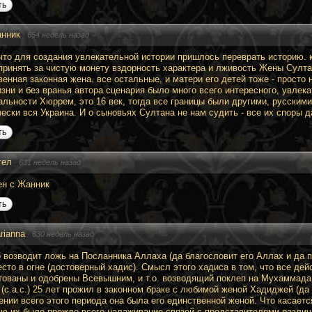
ть
нник
·
654 недель назад
что для создания увлекательной истории пришлось переврать историю. к
принять за чистую монету вздорность характера и лживость Жены Султан
венная законная жена. все остальные, и матери его детей тоже - просто
зни и без вранья автора сценария было много всего интересного, увлека
альности Хюррем, это 16 век, тогда все границы были другими, русским
чески вся Украина. И о сыновьях Султана не нам судить - все их споры
ть
гел
·
631 недель назад
ен с Жанник
ть
rianna
·
630 недель назад
то возводит ложь на Посланника Аллаха (да благословит его Аллах и да 
есто в огне (достоверный хадис). Смысл этого хадиса в том, что все де
тованы и одобрены Всевышним, и т.о. возводящий поклеп на Мухаммада 
 (с.а.с.) 25 лет прожил в законном браке с любимой женой Хадиджей (да
ении всего этого периода она была его единственной женой. Что касаетс
ью их было прежде всего налаживание связей с представителями разли