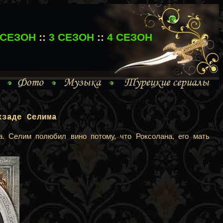
 СЕЗОН
::
3 СЕЗОН
::
4 СЕЗОН
хзаде Селима
а. Селим полюбил вино потому, что Роксолана, его мать