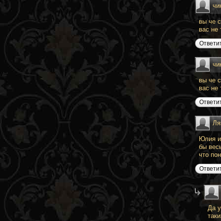
чи
вы че 
вас не
Ответи
чи
вы че 
вас не
Ответи
Ля
Юлия и
бы вес
что пон
Ответи
Да у
таки