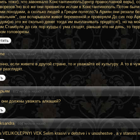
ить тоже), что завоевало Константинополь(центр православной веры), с
ворезов?но всё же они превнисли ислам в Константинополь.Потом были 
ми походами, а сколько людей а Греции полегло?а Армян они резали без
мальчик", они вспарывали живот беременной и проверяли.До сих пор Ар
дом(но это же сколько денег тогда им выплачивать придётся!), но на мой
м Стамбуле до сих пор курды с ума сходят, раньше что ни день, то терр
вом головорезы.
етить
me
·
674 недель назад
нно, если живете в другой стране, то и уважайте её культуру. А то в чу
е разглядят.
ть
рьям
·
672 недель назад
ь они должны уважать алкашей?
ть
eksandra
·
664 недель назад
le VELIKOLEPNYI VEK Selim krasivi v detstve i v unoshestve , a v starosti n