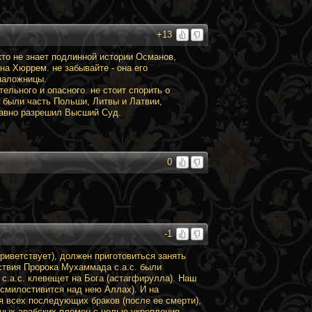
+13
то не знает подлинной истории Османов,
а Хюррем. не забывайте - она его
 наложницы.
тельного и опасного. не стоит спорить о
и были часть Польши, Литвы и Латвии,
 давно разрешил Высший Суд.
0
-1
приветствует), должен приготовиться занять
йствия Пророка Мухаммада с.а.с. были
с.а.с. клевещет на Бога (астагфирулла). Наш
 смилостивится над нею Аллах). И на
я всех последующих браков (после ее смерти),
чных арабских племен с целью укрепления