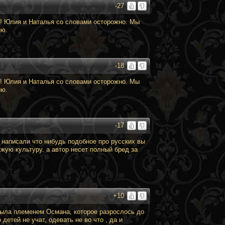
-27
!! Юлия и Наталья со словами осторожно. Мы
ию.
-18
!! Юлия и Наталья со словами осторожно. Мы
ию.
-17
 написали что нибудь подобное про русских вы
жую культуру. а автор несет полный бред за
+10
была племенем Османа, которое разрослось до
детей не учат, одевать не во что , да и