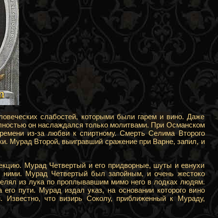
ловеческих слабостей, которыми были гарем и вино. Даже
олностью он наслаждался только молитвами. При Османском
ремени из-за любви к спиртному. Смерть Селима Второго
ки. Мурад Второй, выигравший сражение при Варне, запил, и
лекцию. Мурад Четвертый и его придворные, шуты и евнухи
с ними. Мурад Четвертый был запойным, и очень жестоко
релял из лука по проплывавшим мимо него в лодках людям.
 его пути. Мурад издал указ, на основании которого вино
. Известно, что визирь Соколу, приближенный к Мураду,