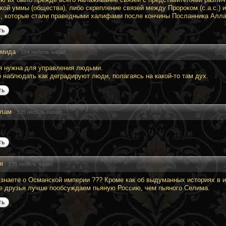
кой уммы (общества), либо скрепление связей между Пророком (с.а.с.)
, которые стали праведными халифами после кончины Посланника Аллаха
ть
мида
·
594 недель назад
я нужна для управления людьми.
 наблюдать как деградируют люди, полагаясь на какой-то там дух.
ть
лам
·
535 недель назад
ть
я
·
535 недель назад
 знаете о Османской империи ??? Кроме как об выдуманных историях в 
е друзья лучше пообсуждаем пьяную Россию, чем пьяного Селима.
ть