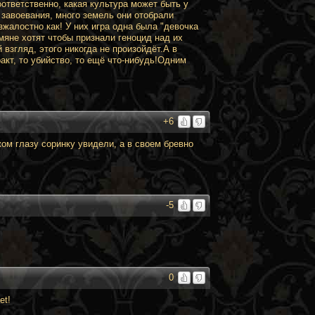
оответственно, какая культура может быть у
завоевания, много земель они отобрали
жалостно как! У них игра одна была "девочка
мяне хотят чтобы признали геноцид над их
 взгляд, этого никогда не произойдёт.А в
акт, то убийство, то ещё что-нибудь!Одним
+6
жом глазу соринку увидели, а в своем бревно
-5
0
et!