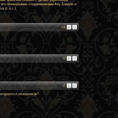
 и его ближайшими сподвижниками Абу Бакром и
 (с.а.с.).
+4
0
-2
интернете и киношников?