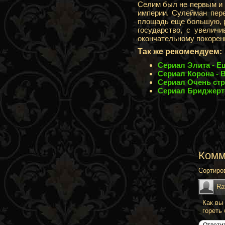
Селим был не первым и 
империи. Сулейман пер
площадь еще большую, р
государство, с увелич
окончательному покорени
Так же рекомендуем:
Сериал Элита - Е
Сериал Корона - В
Сериал Очень стр
Сериал Бриджерт
Комм
Сортиро
Ra
Как вы
гореть
Ответи