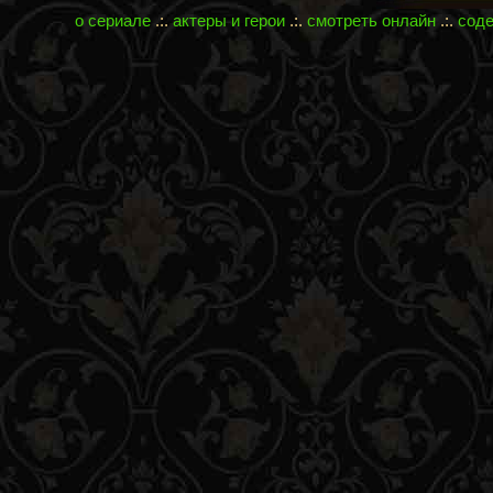
о сериале
.:.
актеры и герои
.:.
смотреть онлайн
.:.
сод