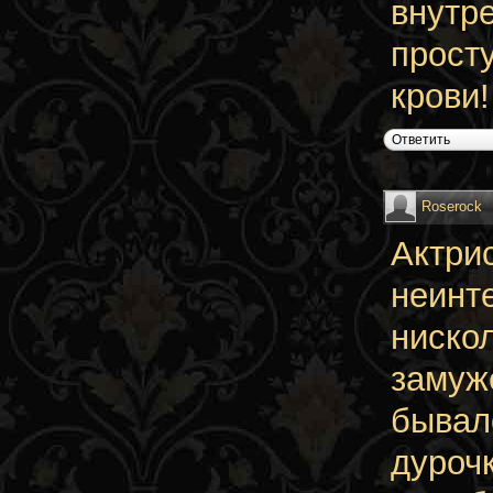
внутре
прост
крови!
Ответить
Roserock
Актри
неинт
нискол
замуж
бывал
дурочк