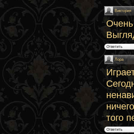
Виктория
Очень
Выгля
Ответить
Лора
Играет
Сегод
ненави
ничего
того п
Ответить