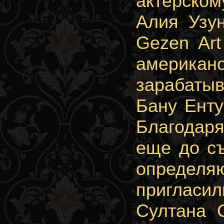
актерском
Алия Узун
Gezen Art
американ
зарабатыв
Бану Енту
Благодар
еще до съ
определя
пригласи
Султана 