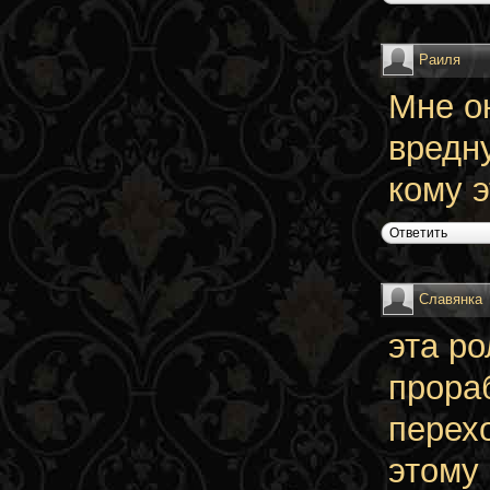
Раиля
Мне он
вредну
кому э
Ответить
Славянка
эта ро
прора
перех
этому