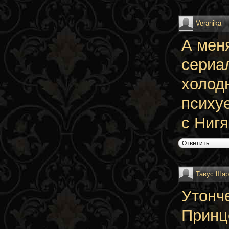
Veranika
А мен
сериал
холод
психу
с Нигя
Ответить
Тавус Ша
Утонч
Принц