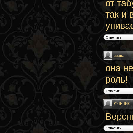
от таб
так и 
упива
Ответить
ирина
она не
роль!
Ответить
ЮЛЬЧИК
Верон
Ответить