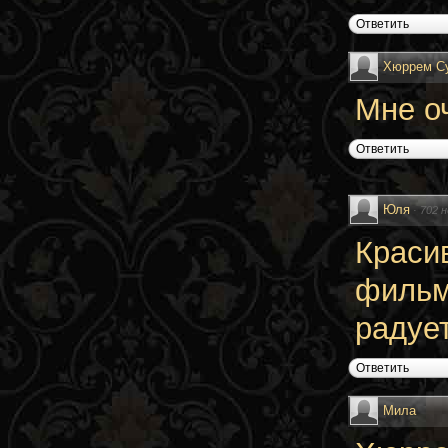
Ответить
Хюррем С
Мне оч
Ответить
Юля
·
702 
Краси
фильм
радуе
Ответить
Мила