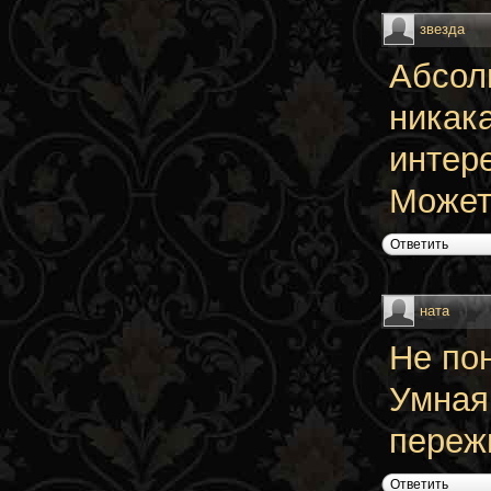
звезда
Абсол
никак
интер
Может 
Ответить
ната
Не пон
Умная,
переж
Ответить