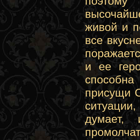
поэтому
высочайш
живой и п
все вкусн
поражаетс
и ее гер
способна
присущи С
ситуации
думает,
промолчат