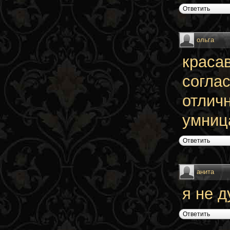
Ответить
ольга
красав
соглас
отличн
умница
Ответить
анита
я не 
Ответить