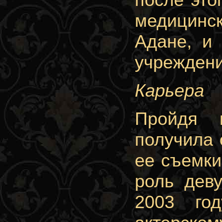
медицинс
Адане, и
учреждени
Карьера
Пройдя 
получила 
ее съемки
роль дев
2003 го