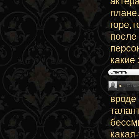
актёр
плане
горе,
после
персон
какие 
Ответить
я..
·
704 нед
вроде
талант
бессмы
какая