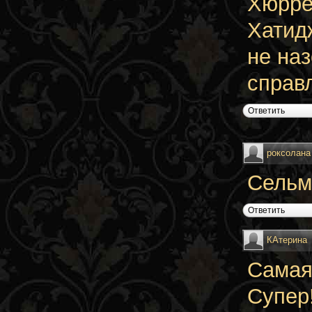
Хюрре
Хатид
не наз
справ
Ответить
роксолана
Сельм
Ответить
КАтерина
Самая 
Супер!!!