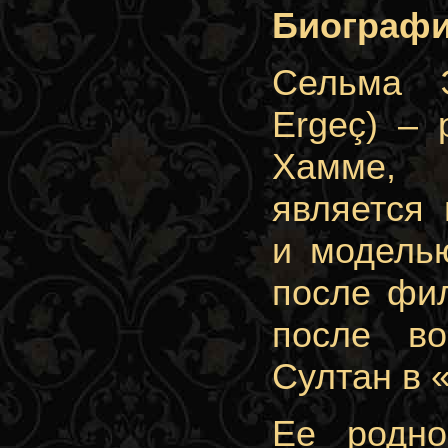
Биографи
Сельма 
Ergeç) – 
Хамме, 
является 
и моделью
после фил
после в
Султан в 
Ее родно