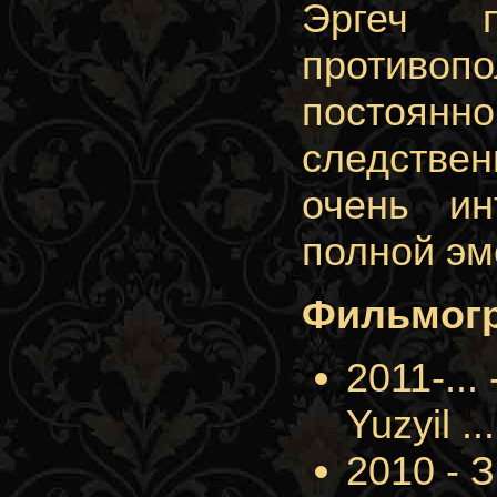
Эргеч п
противо
постоян
следствен
очень ин
полной эм
Фильмог
2011-..
Yuzyil ..
2010 - З