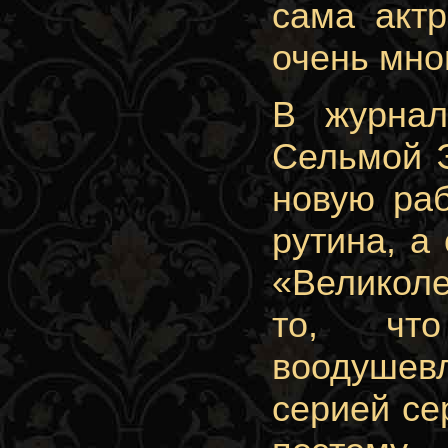
сама актр
очень мно
В журнал
Сельмой Э
новую раб
рутина, а
«Великоле
то, чт
воодушев
серией се