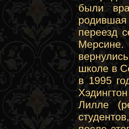
были вра
родившая 
переезд с
Мерсине.
вернулис
школе в С
в 1995 го
Хэдингто
Лилле (р
студентов
после это